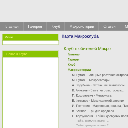
Главная
Галерея
Клуб
Макроистории
Статьи
М
Карта Макроклуба
Меню
Клуб любителей Макро
Новое в Клубе
Главная
Галерея
Клуб
Макроистории
М. Ругаль - Хищные растения остров
М. Ругаль - Макросафари
А. Зарубина - Летающие землекопы
В. Аникеев - Заметки о листорезах.
П. Корзунович - Мегарисса
Е. Федоров - Мексиканский дневник
И. Поттосин - Марипосас, сельва, Пи
В. Блинов - Три дня среди ос
П. Корзунович - Тайны дремучих пол
Тайны дремучих полян - 1
Тайны дремучих полян - 2