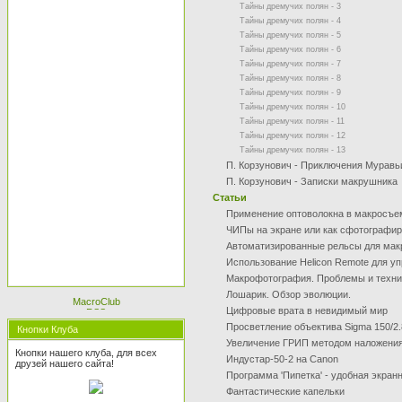
Тайны дремучих полян - 3
Тайны дремучих полян - 4
Тайны дремучих полян - 5
Тайны дремучих полян - 6
Тайны дремучих полян - 7
Тайны дремучих полян - 8
Тайны дремучих полян - 9
Тайны дремучих полян - 10
Тайны дремучих полян - 11
Тайны дремучих полян - 12
Тайны дремучих полян - 13
П. Корзунович - Приключения Мурав
П. Корзунович - Записки макрушника
Статьи
Применение оптоволокна в макросъем
ЧИПы на экране или как сфотографи
Автоматизированные рельсы для мак
Использование Helicon Remote для уп
Макрофотография. Проблемы и техн
Лошарик. Обзор эволюции.
Цифровые врата в невидимый мир
Просветление объектива Sigma 150/2.
Кнопки Клуба
Увеличение ГРИП методом наложения
Кнопки нашего клуба, для всех
Индустар-50-2 на Canon
друзей нашего сайта!
Программа 'Пипетка' - удобная экран
Фантастические капельки