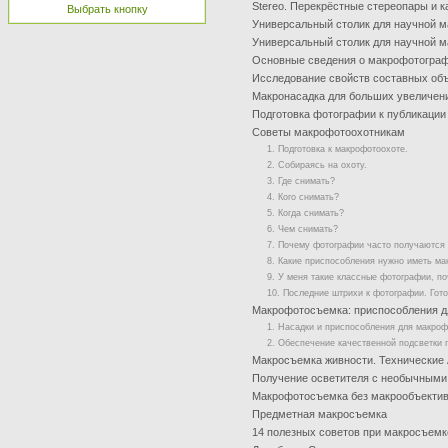
Stereo. Перекрёстные стереопары и к
Выбрать кнопку
Универсальный столик для научной м
Универсальный столик для научной м
Основные сведения о макрофотогра
Исследование свойств составных об
Макронасадка для больших увеличени
Подготовка фотографии к публикации
Советы макрофотоохотникам
1. Подготовка к макрофотоохоте.
2. Собираясь на охоту.
3. Где снимать?
4. Кого снимать?
5. Когда снимать?
6. Чем снимать?
7. Почему фотографии часто получаются
8. Какие приспособления нужно иметь ма
9. У меня такие классные фотографии, по
10. Последние штрихи к фотографии. Гото
Макрофотосъемка: приспособления д
1. Насадки и приспособления для макро
2. Обеспечение качественной подсветки 
Макросъемка живности. Технические 
Получение осветителя с необычными
Макрофотосъемка без макрообъекти
Предметная макросъемка
14 полезных советов при макросъемке