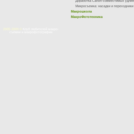
Доработка Canon-совместимых удлин
Микросъемка: насадки и переходники
Макрошкола
МакроФототехника
2005-2009 ©
Клуб любителей макро-
съёмки и макрофотографии