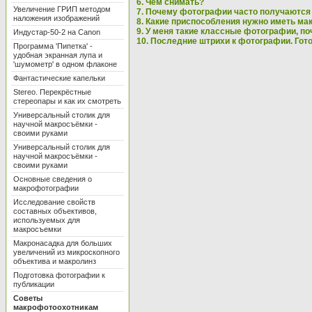
6. Чем снимать?
Увеличение ГРИП методом
7. Почему фотографии часто получаются
наложения изображений
8. Какие приспособления нужно иметь м
9. У меня такие классные фотографии, по
Индустар-50-2 на Canon
10. Последние штрихи к фотографии. Гото
Программа 'Пипетка' -
удобная экранная лупа и
'шумометр' в одном флаконе
Фантастические капельки
Stereo. Перекрёстные
стереопары и как их смотреть
Универсальный столик для
научной макросъёмки -
своими руками
Универсальный столик для
научной макросъёмки -
своими руками
Основные сведения о
макрофотографии
Исследование свойств
составных объективов,
используемых для
макросъемки
Макронасадка для больших
увеличений из микроскопного
объектива и макролинз
Подготовка фотографии к
публикации
Советы
макрофотоохотникам