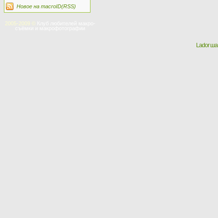
Новое на macroID(RSS)
2005-2009 ©
Клуб любителей макро-
съёмки и макрофотографии
Lador ш