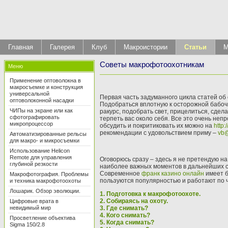
Главная
Галерея
Клуб
Макроистории
Статьи
М
Советы макрофотоохотникам
Меню
Применение оптоволокна в
макросъемке и конструкция
универсальной
Первая часть задуманного цикла статей об
оптоволоконной насадки
Подобраться вплотную к осторожной бабочк
ЧИПы на экране или как
ракурс, подобрать свет, прицелиться, сдела
сфотографировать
терпеть вас около себя. Все это очень непр
микропроцессор
обсудить и покритиковать их можно на
http:
рекомендации с удовольствием приму –
vb@
Автоматизированные рельсы
для макро- и микросъемки
Использование Helicon
Remote для управления
Оговорюсь сразу – здесь я не претендую н
глубиной резкости
наиболее важных моментов в дальнейших ста
Современное
франк казино онлайн
имеет б
Макрофотография. Проблемы
пользуются популярностью и работают по 
и техника макрофотоохоты
Лошарик. Обзор эволюции.
1. Подготовка к макрофотоохоте.
2. Собираясь на охоту.
Цифровые врата в
невидимый мир
3. Где снимать?
4. Кого снимать?
Просветление объектива
5. Когда снимать?
Sigma 150/2.8