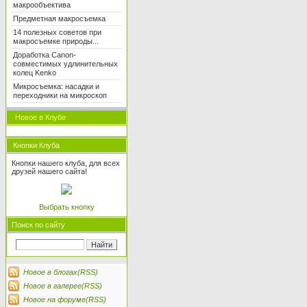
макрообъектива
Предметная макросъемка
14 полезных советов при
макросъемке природы...
Доработка Canon-
совместимых удлинительных
колец Kenko
Микросъемка: насадки и
переходники на микроскоп
Новое в Клубе
Кнопки Клуба
Кнопки нашего клуба, для всех
друзей нашего сайта!
Выбрать кнопку
Поиск по сайту
Новое в блогах(RSS)
Новое в галерее(RSS)
Новое на форуме(RSS)