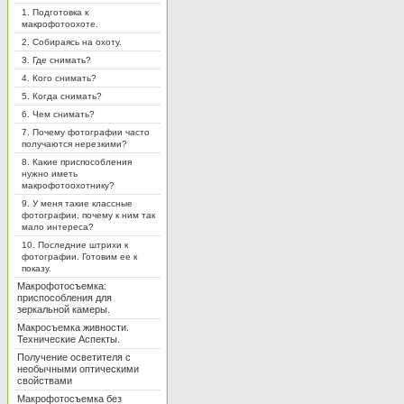
1. Подготовка к
макрофотоохоте.
2. Собираясь на охоту.
3. Где снимать?
4. Кого снимать?
5. Когда снимать?
6. Чем снимать?
7. Почему фотографии часто
получаются нерезкими?
8. Какие приспособления
нужно иметь
макрофотоохотнику?
9. У меня такие классные
фотографии, почему к ним так
мало интереса?
10. Последние штрихи к
фотографии. Готовим ее к
показу.
Макрофотосъемка:
приспособления для
зеркальной камеры.
Макросъемка живности.
Технические Аспекты.
Получение осветителя с
необычными оптическими
свойствами
Макрофотосъемка без