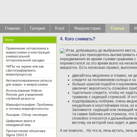
Главная
Галерея
Клуб
Макроистории
Статьи
М
4. Кого снимать?
Меню
Применение оптоволокна в
Итак, добравшись до выбранного места,
макросъемке и конструкция
сколько раз приходилось высматривать к
универсальной
передвижения во время съемки сравнима с 
оптоволоконной насадки
переместился за это время всего на нескол
ЧИПы на экране или как
аккуратно. Есть несколько правил, выполн
сфотографировать
микропроцессор
двигайтесь медленно и плавно, не де
следите за положением солнца и за с
Автоматизированные рельсы
больше шансов подойти к насекомому
для макро- и микросъемки
увеличит вероятность спокойно приб
Использование Helicon
тщательно следите, чтобы не задеть 
Remote для управления
травинку с сидящей стрекозой. И ос
глубиной резкости
подобравшись поближе, очень медлен
Макрофотография. Проблемы
неудобная и неустойчивая поза, из 
и техника макрофотоохоты
Запомните: сидящий или лежащий чел
та самая бабочка или стрекоза, что 
Лошарик. Обзор эволюции.
спокойно относится к дальнейшим м
Цифровые врата в
веточку, на которой она сидит, и дв
невидимый мир
А не повезло... Ну что ж, лечь-встать, ле
Просветление объектива
Sigma 150/2.8