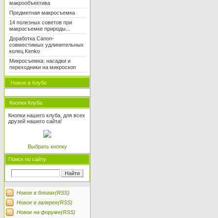
макрообъектива
Предметная макросъемка
14 полезных советов при
макросъемке природы...
Доработка Canon-
совместимых удлинительных
колец Kenko
Микросъемка: насадки и
переходники на микроскоп
Новое в Клубе
Кнопки Клуба
Кнопки нашего клуба, для всех
друзей нашего сайта!
Выбрать кнопку
Поиск по сайту
Новое в блогах(RSS)
Новое в галерее(RSS)
Новое на форуме(RSS)