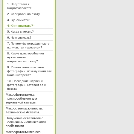
1. Подготовка к
макрофотоохоте.
2. Собираясь на охоту.
3. Где снимать?
4. Кого снимать?
5. Когда снимать?
6. Чем снимать?
7. Почему фотографии часто
получаются нерезкими?
8. Какие приспособления
нужно иметь
макрофотоохотнику?
9. У меня такие классные
фотографии, почему к ним так
мало интереса?
10. Последние штрихи к
фотографии. Готовим ее к
показу.
Макрофотосъемка:
приспособления для
зеркальной камеры.
Макросъемка живности.
Технические Аспекты.
Получение осветителя с
необычными оптическими
свойствами
Макрофотосъемка без