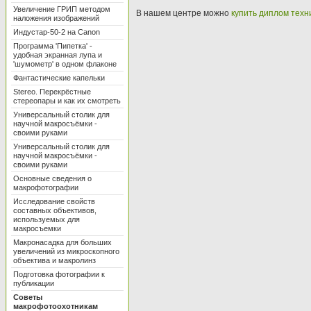
Увеличение ГРИП методом
В нашем центре можно
купить диплом техн
наложения изображений
Индустар-50-2 на Canon
Программа 'Пипетка' -
удобная экранная лупа и
'шумометр' в одном флаконе
Фантастические капельки
Stereo. Перекрёстные
стереопары и как их смотреть
Универсальный столик для
научной макросъёмки -
своими руками
Универсальный столик для
научной макросъёмки -
своими руками
Основные сведения о
макрофотографии
Исследование свойств
составных объективов,
используемых для
макросъемки
Макронасадка для больших
увеличений из микроскопного
объектива и макролинз
Подготовка фотографии к
публикации
Советы
макрофотоохотникам