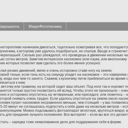
акрошкола
МакроФототехника
 неторопливо начинаем двигаться, тщательно осматривая все, что попадаетс
узнечика, к которому уже удалось подобраться, не спугнув. Вроде и стрекочет
черепашьей. Сколько раз убеждался, что проведешь в движении несколько ча
ько сотен метров. Заметив интересное насекомое (или паука, или многоножку и
ение которых позволит вам сделать это более-менее успешно:
лая резких движений, мягко и очень осторожно ставя ногу на землю;
воей тенью, если тень хоть на секунду упадет на насекомое – это наверняка с
, когда оно чем-то занято. Скажем, к кузнечику легче приблизиться во время
лизиться к ним;
веточку или травинку, на которой сидит ваш объект. Под ноги так и норовит п
танется только грустно посмотреть ей вслед. Чтобы этого не произошло – оче
но и осторожно опуститесь на четвереньки, или присядьте, или ложитесь – ка
которой снимать очень трудно. Если удалось опуститься на землю около насе
овек пугает насекомое несравненно меньше, чем стоящий – у вас появились 
15-20 минут не соглашалась подпустить к себе даже на несколько метров – ес
анипуляциям. Можно подсовывать фотоаппарат вплотную, крутиться вокруг, в
игать для придания лучшего положения. Все вытерпит – если вы все это делает
чь-встать – зарядка тоже немаловажное дело для поддержания себя в форме.