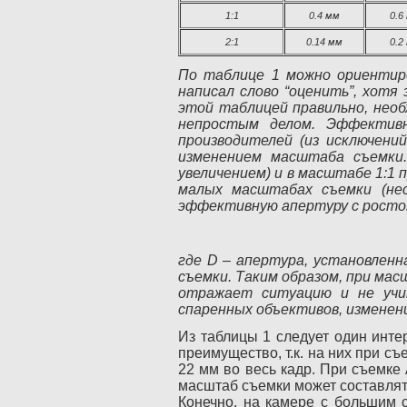
1:1
0.4 мм
0.6
2:1
0.14 мм
0.2
По таблице 1 можно ориентиро
написал слово “оценить”, хотя
этой таблицей правильно, нео
непростым делом. Эффектив
производителей (из исключен
изменением масштаба съемки
увеличением) и в масштабе 1:1
малых масштабах съемки (не
эффективную апертуру с ростом
где D – апертура, установленн
съемки. Таким образом, при ма
отражает ситуацию и не учит
спаренных объективов, изменени
Из таблицы 1 следует один инт
преимущество, т.к. на них при съ
22 мм во весь кадр. При съемке
масштаб съемки может составлять
Конечно, на камере с большим с