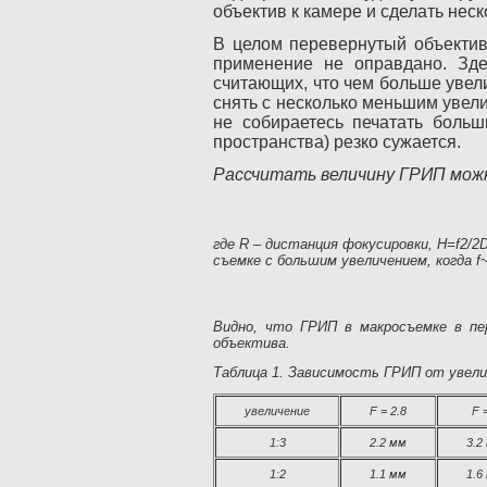
объектив к камере и сделать нес
В целом перевернутый объектив
применение не оправдано. Зд
считающих, что чем больше увел
снять с несколько меньшим увели
не собираетесь печатать больш
пространства) резко сужается.
Рассчитать величину ГРИП мож
где R – дистанция фокусировки, H=f2/2
съемке с большим увеличением, когда 
Видно, что ГРИП в макросъемке в п
объектива.
Таблица 1. Зависимость ГРИП от увели
увеличение
F = 2.8
F 
1:3
2.2 мм
3.2
1:2
1.1 мм
1.6