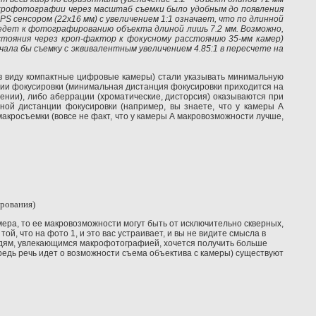
 макрофотографии через масштаб съемки было удобным до появления
S сенсором (22х16 мм) с увеличением 1:1 означает, что по длинной
ведет к фотографированию объекта длиной лишь 7.2 мм. Возможно,
стояния через кроп-фактор к фокусному расстоянию 35-мм камер)
ачала бы съемку с эквивалентным увеличением 4.85:1 в пересчете на
 в виду компактные цифровые камеры) стали указывать минимальную
ции фокусировки (минимальная дистанция фокусировки приходится на
нии), либо аберрации (хроматические, дисторсия) оказываются при
ой дистанции фокусировки (например, вы знаете, что у камеры А
акросъемки (вовсе не факт, что у камеры А макровозможности лучше,
ирования)
мера, то ее макровозможности могут быть от исключительно скверных,
й, что на фото 1, и это вас устраивает, и вы не видите смысла в
людям, увлекающимся макрофотографией, хочется получить больше
редь речь идет о возможности съема объектива с камеры) существуют