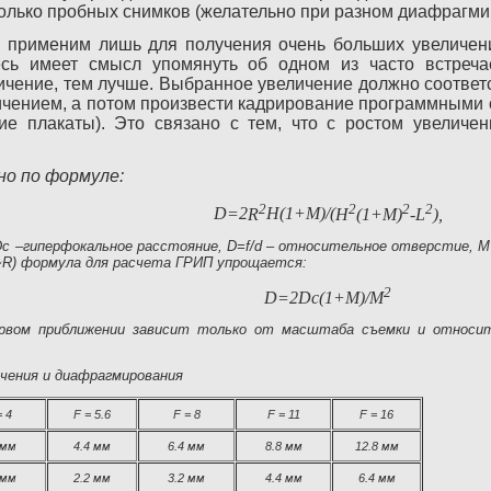
колько пробных снимков (желательно при разном диафрагми
 применим лишь для получения очень больших увеличений
есь имеет смысл упомянуть об одном из часто встреч
ичение, тем лучше. Выбранное увеличение должно соответс
чением, а потом произвести кадрирование программными ср
ие плакаты). Это связано с тем, что с ростом увеличе
но по формуле:
2
2
2
2
D
=2
R
H
(1+
M
)/(
H
(1+
M
)
-
L
),
Dc –гиперфокальное расстояние, D=f/d – относительное отверстие, М
f~R) формула для расчета ГРИП упрощается:
2
D
=
2Dc(1+M)/M
ервом приближении зависит только от масштаба съемки и относит
чения и диафрагмирования
= 4
F = 5.6
F = 8
F = 11
F = 16
 мм
4.4 мм
6.4 мм
8.8 мм
12.8 мм
 мм
2.2 мм
3.2 мм
4.4 мм
6.4 мм