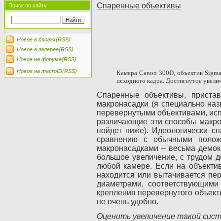
Спаренные объективы
Поиск по сайту
Новое в блогах(RSS)
Новое в галерее(RSS)
Новое на форуме(RSS)
Новое на macroID(RSS)
Камера
Canon
300
D
, объектив
Sigm
исходного кадра. Достигнутое увели
Спаренные объективы, пристав
макронасадки (я специально наз
перевернутыми объективами, исп
различающие эти способы макрос
пойдет ниже). Идеологически с
сравнению с обычными полож
макронасадками – весьма демок
большое увеличение, с трудом д
любой камере. Если на объектив
находится или вытачивается пер
диаметрами, соответствующими 
крепления перевернутого объекти
не очень удобно.
Оценить увеличение такой сис