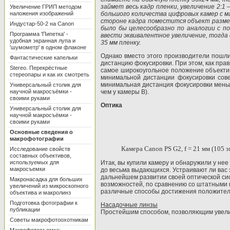
займет весь кадр пленки, увеличение 2:
Увеличение ГРИП методом
наложения изображений
большого количества цифровых камер с ма
стороне кадра поместится объект размер
Индустар-50-2 на Canon
было бы целесообразно по аналогии с п
Программа 'Пипетка' -
ввести эквивалентное увеличение, тогда с
удобная экранная лупа и
35 мм пленку.
'шумометр' в одном флаконе
Однако вместо этого производители пошли
Фантастические капельки
дистанцию фокусировки. При этом, как пра
Stereo. Перекрёстные
самое широкоугольное положение объектив
стереопары и как их смотреть
минимальной дистанции фокусировки сов
минимальная дистанция фокусировки меньше
Универсальный столик для
научной макросъёмки -
чем у камеры В).
своими руками
Оптика
Универсальный столик для
научной макросъёмки -
своими руками
Основные сведения о
макрофотографии
Камера
Canon
PS
G
2,
f
=
21 мм
(105 э
Исследование свойств
составных объективов,
используемых для
Итак, вы купили камеру и обнаружили у нее
макросъемки
до весьма выдающихся. Устраивают ли вас э
дальнейшем развитии своей оптической сис
Макронасадка для больших
возможностей, по сравнению со штатными в
увеличений из микроскопного
различные способы достижения положитель
объектива и макролинз
Подготовка фотографии к
Насадочные линзы
публикации
Простейшим способом, позволяющим увелич
Советы макрофотоохотникам