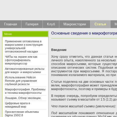
Главная
Галерея
Клуб
Макроистории
Статьи
М
Основные сведения о макрофотогр
Меню
Применение оптоволокна в
макросъемке и конструкция
универсальной
Введение
оптоволоконной насадки
Хочу сразу отметить, что данная статья
ЧИПы на экране или как
сфотографировать
личного опыта, накопленного за нескольк
микропроцессор
способов макросъемки, которые существу
описанию оптических систем. Подобная 
Автоматизированные рельсы
инструментов при макросъемке. Я постара
для макро- и микросъемки
понимание излагаемого материала, но при 
Использование Helicon
Remote для управления
Статья поделена на две основных части: 
глубиной резкости
велик, макрофотография может принадлежа
макрофотоохоты, поэтому и примеры я буду
Макрофотография. Проблемы
и техника макрофотоохоты
В первую очередь, попробуем определитьс
Лошарик. Обзор эволюции.
называют съемку в масштабе от 1:5 (1:2) до 5
Цифровые врата в
Что такое масштаб съемки (увеличение):
невидимый мир
Просветление объектива
Под масштабом понимают отношение раз
Sigma 150/2.8
снимаете на обычную пленку 36х24 мм, то