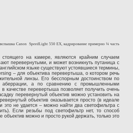
 вспышка
Canon
SpeedLight
550
EX
, кадрирование примерно ¼ часть
 стоящего на камере, являются крайним случаем
вают перевернутыми, и может возникнуть путаница с
 английском языке существуют устоявшиеся термины,
rsing – для объектива перевертыша, о котором речь
ожительной линзы. Его бесспорным достоинством по
 аберрации, а по сравнению с промышленными
 в качестве перевертыша позволяет получить очень
насадку перевернутый объектив можно установить на
еревернутый объектив оказывается просто (в идеале
и это не удается – можно найти два светофильтра с
ть). Если резьбы под светофильтр нет, то способ
 объектив можно и просто рукой держать, только это