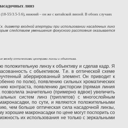
насадочных линз
18-55/3.5-5.6), нижний – он же с китайской линзой. В обоих случаях
к. диаметр входной апертуры при использовании насадочных линз
торым следствием уменьшения фокусного расстояния оказывается
яние между оптическими центрами линзы и объектива.
 положительную линзу к объективу и сделав кадр. Я
асованность с объективом. Т.е. в оптической схеме
еучтенный аберрированный элемент. Он приводит к
обенно по полю), появлению сильных хроматических
ению контраста, появлению дисторсии (прямая линия
за позволила значительно (примерно вдвое) увеличить
иальных систем линз (триплетов) с многослойным
акронасадки, по сути, и являются положительными
нию, чем больше оптическая сила насадочной линзы,
му хорошие макронасадки по цене могут поспорить со
ожность их использования не только с зеркальными