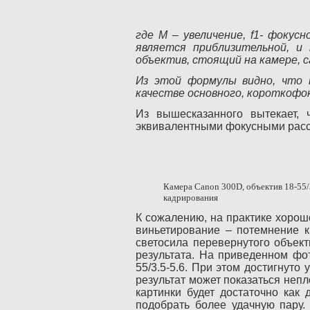
где M – увеличение, f1- фокус
является приблизительной, и
объектив, стоящий на камере, с
Из этой формулы видно, что н
качестве основного, короткофо
Из вышесказанного вытекает, 
эквивалентными фокусными расст
Камера
Canon
300
D
, объектив 18-55
кадрирования
К сожалению, на практике хорош
виньетирование – потемнение к
светосила перевернутого объек
результата. На приведенном фот
55/3.5-5.6. При этом достигнуто
результат может показаться непл
картинки будет достаточно как
подобрать более удачную пару.