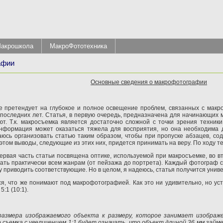
акрошкола
МакроФототехника
афии
Основные сведения о макрофотографии
 не претендует на глубокое и полное освещение проблем, связанных с ма
о последних лет. Статья, в первую очередь, предназначена для начинающих
ют. Т.к. макросъемка является достаточно сложной с точки зрения техни
информация может оказаться тяжела для восприятия, но она необходима 
юсь организовать статью таким образом, чтобы при пропуске абзацев, со
этом выводы, следующие из этих них, придется принимать на веру. По ходу т
первая часть статьи посвящена оптике, используемой при макросъемке, во 
ть практически всем жанрам (от пейзажа до портрета). Каждый фотограф с
 приводить соответствующие. Но в целом, я надеюсь, статья получится унив
я, что же понимают под макрофотографией. Как это ни удивительно, но ус
:1 (10:1).
мера изображаемого объекта к размеру, которое занимает изображен
 съемка с увеличением 1:1 будет означать, что объект длиной 36 мм займе