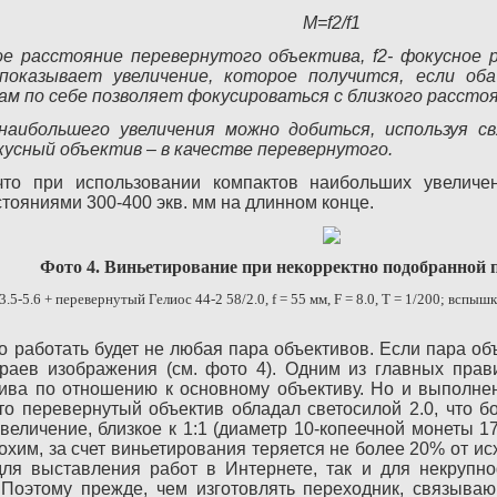
M=f2/f1
ное расстояние перевернутого объектива, f2- фокусное
 показывает увеличение, которое получится, если об
ам по себе позволяет фокусироваться с близкого рассто
аибольшего увеличения можно добиться, используя св
кусный объектив – в качестве перевернутого.
что при использовании компактов наибольших увеличе
ояниями 300-400 экв. мм на длинном конце.
Фото 4. Виньетирование при некорректно подобранной 
/3.5-5.6 + перевернутый Гелиос 44-2 58/2.0,
f
=
55 мм
,
F
= 8.0,
T
= 1/200; вспыш
о работать будет не любая пара объективов. Если пара об
раев изображения (см. фото 4). Одним из главных пра
тива по отношению к основному объективу. Но и выполнен
о перевернутый объектив обладал светосилой 2.0, что б
 увеличение, близкое к 1:1 (диаметр 10-копеечной монеты 
охим, за счет виньетирования теряется не более 20% от и
 для выставления работ в Интернете, так и для некруп
 Поэтому прежде, чем изготовлять переходник, связываю