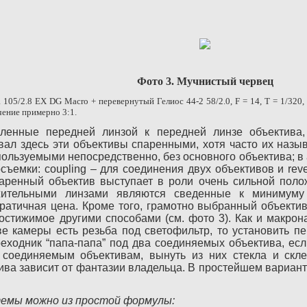
Фото 3. Мучнистый червец
a
105/2.8
EX
DG
Macro
+ перевернутый Гелиос 44-2 58/2.0,
F
= 14,
T
= 1/320,
чение примерно 3:1.
ленные передней линзой к передней линзе объектива,
вал здесь эти объективы спаренными, хотя часто их назы
ользуемыми непосредственно, без основного объектива; в
ъемки: coupling – для соединения двух объективов и reve
паренный объектив выступает в роли очень сильной пол
ительными линзами являются сведенные к минимуму
ратичная цена. Кроме того, грамотно выбранный объектив
остижимое другими способами (см. фото 3). Как и макро
е камеры есть резьба под светофильтр, то установить п
еходник “папа-папа” под два соединяемых объектива, есл
соединяемым объективам, вынуть из них стекла и склеи
ва зависит от фантазии владельца. В простейшем варианте
темы можно из простой формулы: