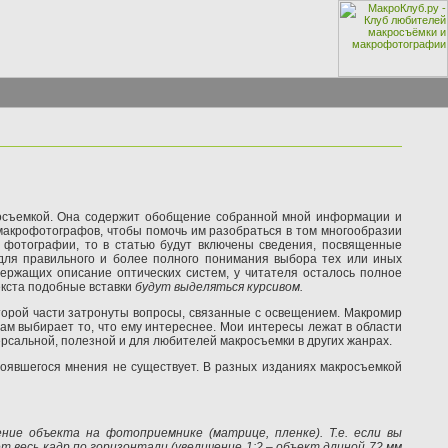
кросъемкой. Она содержит обобщение собранной мной информации и
 макрофотографов, чтобы помочь им разобраться в том многообразии
ки фотографии, то в статью будут включены сведения, посвященные
для правильного и более полного понимания выбора тех или иных
держащих описание оптических систем, у читателя осталось полное
екста подобные вставки
будут выделяться курсивом.
второй части затронуты вопросы, связанные с освещением. Макромир
ам выбирает то, что ему интереснее. Мои интересы лежат в области
ерсальной, полезной и для любителей макросъемки в других жанрах.
тоявшегося мнения не существует. В разных изданиях макросъемкой
ие объекта на фотоприемнике (матрице, пленке). Т.е. если вы
т весь кадр по горизонтали (увеличение 1:2 – объект длиной 72 мм