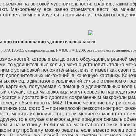
ь съемкой на высокой чувствительности, сравняв, таким о
пают. Макросъемку все равно стремятся вести на миним
аток света компенсируется сложными системами освещения,
и использовании удлинительных колец
ер 37А 135/3.5 с макрокольцами,
F
= 8.0,
T
= 1/200, освещение естественное, тол
зможностей, которые мы до этого обсуждали, в равной мер
и, то удлинительные кольца можно установить только межд
ним с установкой положительных линз, и имеет как свои по
т дополнительных искажений в конечную картинку. Конеч
ных колец, в диапазоне увеличений сильно отличном от ра
ев картинка, получаемая с помощью удлинительных колец
й случай, когда макрокольца могут серьезно навредить кон
тносится к достаточно дорогим современным макрокольца
колец и объективов на М42. Плохое чернение внутри кольца
артинке (см. фото 5 – при неплохой резкости контраст ока
ость менять их количество, если меняется масштаб съем
 другую, то в случае с макрольцами придется снимать объе
тем и на матрицу. Если смена масштабов съемки происх
асти эту проблему можно решить, если вместо колец исп
фа. В целом же любой разрыв системы камера объект