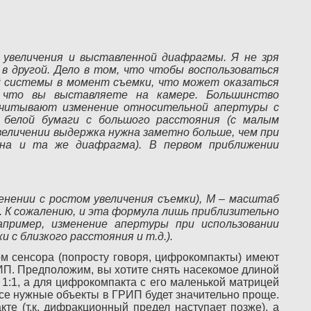
увеличения и выставленной диафрагмы. Я не зря
 в другой. Дело в том, что чтобы воспользоваться
й системы в момент съемки, что может оказаться
что вы выставляете на камере. Большинство
 учитывают изменение относительной апертуры с
 белой бумаги с большого расстояния (с малым
величении выдержка нужна заметно больше, чем при
на и та же диафрагма). В первом приближении
менении с ростом увеличения съемки), M – масштаб
. К сожалению, и эта формула лишь приблизительно
пример, изменение апертуры при использовании
с близкого расстояния и т.д.).
м сенсора (попросту говоря, цифрокомпакты) имеют
П. Предположим, вы хотите снять насекомое длиной
1:1, а для цифрокомпакта с его маленькой матрицей
все нужные объекты в ГРИП будет значительно проще.
те (т.к. дифракционный предел наступает позже), а