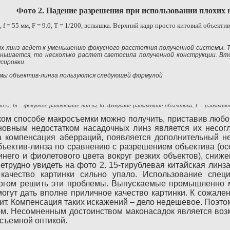
Фото 2. Падение разрешения при использовании плохих 
,
f
=
55 мм
,
F
= 9.0,
T
= 1/200, вспышка. Верхний кадр просто китовый объектив (
 линз ведет к уменьшению фокусного расстояния полученной системы. Т.
еньшается, то несколько растет светосила полученной конструкции. В
сировки.
емы объектив-линза пользуются следующей формулой
нза, fл – фокусное расстояние линзы, fo- фокусное расстояние объектива, L – рассто
ом способе макросъемки можно получить, приставив любою
сновным недостатком насадочных линз является их несогл
а компенсация аберраций, появляется дополнительный н
ъектив-линза по сравнению с разрешением объектива (ос
инего и фиолетового цвета вокруг резких объектов), сниж
 нетрудно увидеть на фото 2. 15-тирублевая китайская лин
качество картинки сильно упало. Использование спец
огом решить эти проблемы. Выпускаемые промышленно м
могут дать вполне приличное качество картинки. К сожале
ит. Компенсация таких искажений – дело недешевое. Поэто
ом. Несомненным достоинством маконасадок является возм
есъемной оптикой.