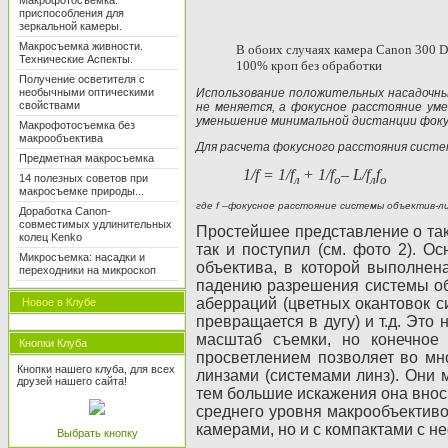
Макрофотосъемка:
приспособления для
зеркальной камеры.
Макросъемка живности.
В обоих случаях камера
Canon
300
D
Технические Аспекты.
100% кроп без обработки
Получение осветителя с
необычными оптическими
Использование положительных насадочных
свойствами
не меняется, а фокусное расстояние ум
уменьшение минимальной дистанции фоку
Макрофотосъемка без
макрообъектива
Для расчета фокусного расстояния сист
Предметная макросъемка
1/f = 1/f
+ 1/f
– L/f
f
14 полезных советов при
л
o
л
o
макросъемке природы...
где f –фокусное расстояние системы объектив-ли
Доработка Canon-
совместимых удлинительных
Простейшее представление о так
колец Kenko
так и поступил (см. фото 2). О
Микросъемка: насадки и
объектива, в которой выполнен
переходники на микроскоп
падению разрешения системы об
аберраций (цветных окантовок с
Новое в Клубе
превращается в дугу) и т.д. Это
масштаб съемки, но конечное 
Кнопки Клуба
просветлением позволяет во мн
Кнопки нашего клуба, для всех
линзами (системами линз). Они 
друзей нашего сайта!
тем большие искажения она внос
среднего уровня макрообъектив
камерами, но и с компактами с н
Выбрать кнопку