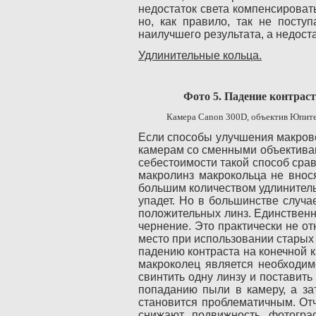
недостаток света компенсироват
но, как правило, так не посту
наилучшего результата, а недост
Удлинительные кольца.
Фото 5. Падение контраста пр
Камера
Canon
300
D
, объектив Юпит
Если способы улучшения макрово
камерам со сменными объективам
себестоимости такой способ срав
макролинз макрокольца не внося
большим количеством удлинитель
упадет. Но в большинстве случа
положительных линз. Единственны
чернение. Это практически не о
место при использовании старых 
падению контраста на конечной к
макроколец является необходим
свинтить одну линзу и поставить
попаданию пыли в камеру, а за
становится проблематичным. Отч
снижают подвижность фотогра