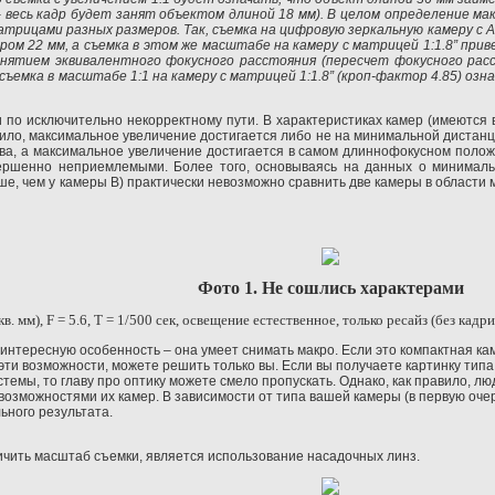
1 – весь кадр будет занят объектом длиной 18 мм). В целом определение
трицами разных размеров. Так, съемка на цифровую зеркальную камеру с AP
ом 22 мм, а съемка в этом же масштабе на камеру с матрицей 1:1.8” при
онятием эквивалентного фокусного расстояния (пересчет фокусного рас
ъемка в масштабе 1:1 на камеру с матрицей 1:1.8” (кроп-фактор 4.85) озн
 по исключительно некорректному пути. В характеристиках камер (имеются
вило, максимальное увеличение достигается либо не на минимальной дистан
а, а максимальное увеличение достигается в самом длиннофокусном положе
ершенно неприемлемыми. Более того, основываясь на данных о минимальн
, чем у камеры В) практически невозможно сравнить две камеры в области м
Фото 1. Не сошлись характерами
кв. мм),
F
= 5.6,
T
= 1/500 сек, освещение естественное, только ресайз (без кадр
 интересную особенность – она умеет снимать макро. Если это компактная ка
ти возможности, можете решить только вы. Если вы получаете картинку типа то
темы, то главу про оптику можете смело пропускать. Однако, как правило, 
озможностями их камер. В зависимости от типа вашей камеры (в первую оче
ного результата.
ить масштаб съемки, является использование насадочных линз.