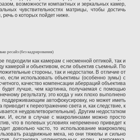
бразом, возможности компактных и зеркальных камер,
альных чувствительностях матрицы, чтобы достичь
 речь о которых пойдет ниже.
ько ресайз (без кадрирования)
е подходили как камерам с несменной оптикой, так и
у камерой и объективом, если объектив съемный. По
ложительные стороны, так и недостатки. В отличие от
но, если использовать объективы (особенно зумы) с
счетного, качество компенсации аберраций объектива
, будет лучше, чем картинка, получаемая с помощью
ечному результату, это когда у них плохо выполнено
м, поддерживающим автофокусировку, но может иметь
 приводит к переотражению света и, как следствие, к
зывается неудовлетворительным). Другим недостатком
ки. И, если в случае с макролинзами можно просто
ктив, что в полевых условиях непременно приведет к
одит довольно часто, то использование макроколец
ользовать раздвижные меха, но они тяжелы и сильно
ив (установка удлинительных колец, макромеха,