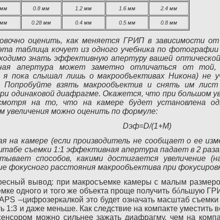
 мм
0.8 мм
1.2 мм
1.6 мм
2.4 мм
 мм
0.28 мм
0.4 мм
0.5 мм
0.8 мм
вочно оценить, как меняется ГРИП в зависимости от 
 эта таблица кочует из одного учебника по фотографии
бходимо знать эффективную апертуру вашей оптическо
ная апертура может заметно отличаться от той, 
ий я пока слышал лишь о макрообъективах Никона) не
. Попробуйте взять макрообъектив и снять им лист
 при одинаковой диафрагме. Окажется, что при большом у
смотря на то, что на камере будет установлена од
 увеличения можно оценить по формуле:
Dэф=D/(1+M)
ая на камере (если производитель не сообщает о ее из
сштабе съемки 1:1 эффективная апертура падает в 2 раза
ывает способов, какими достигается увеличение (на
е фокусного расстояния макрообъектива при фокусировки 
ересный вывод: при макросъемке камеры с малым размеро
емке одного и того же объекта проще получить б
ó
льшую ГРИ
 APS –цифрозеркалкой это будет означать масштаб съемки 
 1:3 и даже меньше. Как следствие на компакте уместить 
енсором можно сильнее зажать диафрагму, чем на компак