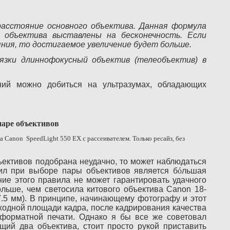
 расстояние основного объектива. Данная формула
а объектива выставлены на бесконечность. Если
яния, то достигаемое увеличение будет больше.
язки длиннофокусный объектив (телеобъектив) в
ний можно добиться на ультразумах, обладающих
паре объективов
ка
Canon
SpeedLight
550
EX
с рассеивателем. Только ресайз, без
ъективов подобрана неудачно, то может наблюдаться
вил при выборе пары объективов является б
ó
льшая
ие этого правила не может гарантировать удачного
ольше, чем светосила китового объектива Canon 18-
17.5 мм). В принципе, начинающему фотографу и этот
сходной площади кадра, после кадрирования качества
ноформатной печати. Однако я бы все же советовал
щий два объектива, стоит просто рукой приставить