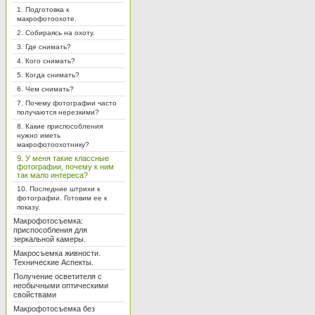
1. Подготовка к
макрофотоохоте.
2. Собираясь на охоту.
3. Где снимать?
4. Кого снимать?
5. Когда снимать?
6. Чем снимать?
7. Почему фотографии часто
получаются нерезкими?
8. Какие приспособления
нужно иметь
макрофотоохотнику?
9. У меня такие классные
фотографии, почему к ним
так мало интереса?
10. Последние штрихи к
фотографии. Готовим ее к
показу.
Макрофотосъемка:
приспособления для
зеркальной камеры.
Макросъемка живности.
Технические Аспекты.
Получение осветителя с
необычными оптическими
свойствами
Макрофотосъемка без