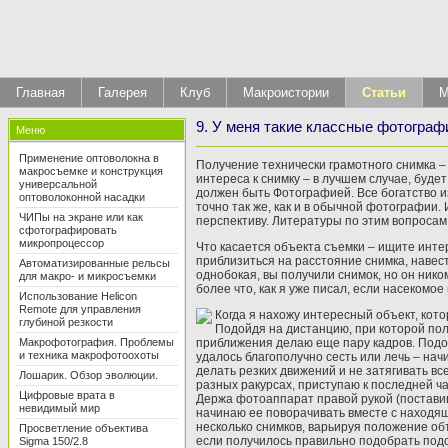
Главная
Галерея
Клуб
Макроистории
Статьи
М
9. У меня такие классные фотографи
Меню
Применение оптоволокна в
Получение технически грамотного снимка –
макросъемке и конструкция
интереса к снимку – в лучшем случае, буде
универсальной
должен быть Фотографией. Все богатство 
оптоволоконной насадки
точно так же, как и в обычной фотографии.
ЧИПы на экране или как
перспективу. Литературы по этим вопросам
сфотографировать
микропроцессор
Что касается объекта съемки – ищите интер
приблизиться на расстояние снимка, навест
Автоматизированные рельсы
однобокая, вы получили снимок, но он ник
для макро- и микросъемки
более что, как я уже писал, если насекомо
Использование Helicon
Remote для управления
Когда я нахожу интересный объект, кот
глубиной резкости
Подойдя на дистанцию, при которой пол
Макрофотография. Проблемы
приближения делаю еще пару кадров. Подо
и техника макрофотоохоты
удалось благополучно сесть или лечь – нач
делать резких движений и не затягивать вс
Лошарик. Обзор эволюции.
разных ракурсах, приступаю к последней ча
Цифровые врата в
Держа фотоаппарат правой рукой (поставив 
невидимый мир
начинаю ее поворачивать вместе с находя
несколько снимков, варьируя положение объ
Просветление объектива
если получилось правильно подобрать подсв
Sigma 150/2.8