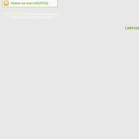
Новое на macroID(RSS)
2005-2009 ©
Клуб любителей макро-
съёмки и макрофотографии
Lador ш