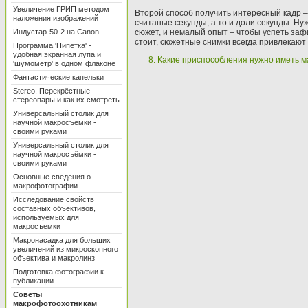
Увеличение ГРИП методом
Второй способ получить интересный кадр 
наложения изображений
считаные секунды, а то и доли секунды. Н
Индустар-50-2 на Canon
сюжет, и немалый опыт – чтобы успеть заф
стоит, сюжетные снимки всегда привлекаю
Программа 'Пипетка' -
удобная экранная лупа и
8. Какие приспособления нужно иметь 
'шумометр' в одном флаконе
Фантастические капельки
Stereo. Перекрёстные
стереопары и как их смотреть
Универсальный столик для
научной макросъёмки -
своими руками
Универсальный столик для
научной макросъёмки -
своими руками
Основные сведения о
макрофотографии
Исследование свойств
составных объективов,
используемых для
макросъемки
Макронасадка для больших
увеличений из микроскопного
объектива и макролинз
Подготовка фотографии к
публикации
Советы
макрофотоохотникам