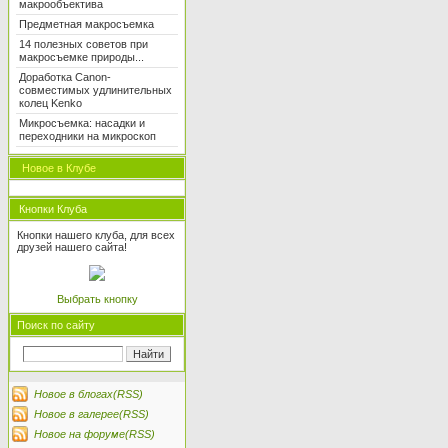
макрообъектива
Предметная макросъемка
14 полезных советов при
макросъемке природы...
Доработка Canon-
совместимых удлинительных
колец Kenko
Микросъемка: насадки и
переходники на микроскоп
Новое в Клубе
Кнопки Клуба
Кнопки нашего клуба, для всех
друзей нашего сайта!
Выбрать кнопку
Поиск по сайту
Новое в блогах(RSS)
Новое в галерее(RSS)
Новое на форуме(RSS)