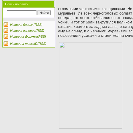
Поиск по сайту
огромными челюстями, как щипцами. Не у
муравьев. Из всех черноголовых солдат
солдат, так ловко отбивался он от насе
усики, и тот от боли закрутился волчко
Новое в блогах(RSS)
схватив хромого за задние лапы, растян
Новое в галерее(RSS)
ему на спину, и с черными муравьями в
пошевелили усиками и стали молча счищ
Новое на форуме(RSS)
Новое на macroID(RSS)