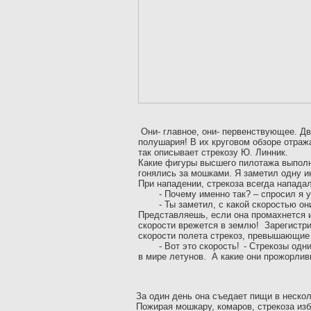
Они- главное, они- первенствующее.
Дв
полушария
! В их круговом обзоре отраж
так описывает стрекозу Ю. Линник.
Какие фигуры высшего пилотажа выполн
гонялись за мошками. Я заметил одну 
При нападении, стрекоза всегда нападал
-
Почему именно так? – спросил я 
-
Ты заметил, с какой скоростью он
Представляешь, если она промахнется 
скорости врежется в землю!
Зарегистр
скорости полета стрекоз, превышающие 
-
Вот это скорость!
-
Стрекозы
одни
в мире летунов. А какие они прожорли
За один день она съедает пищи в неско
Пожирая мошкару, комаров, стрекоза изб