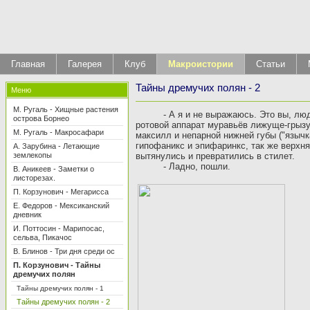
Главная
Галерея
Клуб
Макроистории
Статьи
Тайны дремучих полян - 2
Меню
М. Ругаль - Хищные растения
-
А я и не выражаюсь. Это вы, лю
острова Борнео
ротовой аппарат муравьёв лижуще-грызущ
М. Ругаль - Макросафари
максилл и непарной нижней губы ("язычк
гипофаникс и эпифаринкс, так же верхня
А. Зарубина - Летающие
землекопы
вытянулись и превратились в стилет.
-
Ладно, пошли.
В. Аникеев - Заметки о
листорезах.
П. Корзунович - Мегарисса
Е. Федоров - Мексиканский
дневник
И. Поттосин - Марипосас,
сельва, Пикачос
В. Блинов - Три дня среди ос
П. Корзунович - Тайны
дремучих полян
Тайны дремучих полян - 1
Тайны дремучих полян - 2