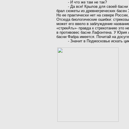
-
И что же там не так?
-
Да все! Крылов для своей басни
брал сюжеты из древнегреческих басен 
Но ее практически нет на севере России
Отсюда биологические ошибки: стрекозы 
может его ввело в заблуждение названи
«стрекАть»- правда к стрекотанию это н
в противовес басне Лафонтена. У Юрия А
басни Фабра имеется. Почитай на досуге
-
Значит в Подмосковье искать ци