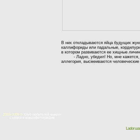
В них откладываются яйца будущих жук
каллифориды или падальные, кордилур
в котором развиваются ее хищные личин
-
Ладно, убедил! Но, мне кажется, 
аллегория, высмеиваются человеческие 
2005-2009 ©
Клуб любителей макро-
съёмки и макрофотографии
Lador ш