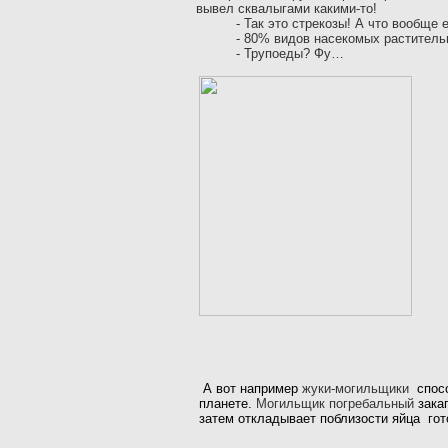
вывел сквалыгами какими-то!
-
Так это стрекозы! А что вообще
-
80% видов насекомых раститель
-
Трупоеды? Фу…
А вот например
жуки-могильщики
спос
планете.
Могильщик погребальный
зака
затем откладывает поблизости яйца
гот