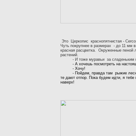
Это
Церкопис
краснопятнистая - Cerco
Чуть покрупнее в размерах
- до 11 мм в
красная расцветка.
Окруженные пеной л
растений.
-
И тоже муравьи
за сладеньким 
-
А хочешь посмотреть на настоя
-
Хочу!
-
Пойдем, правда там
рыжие лес
те дают отпор. Пока будем идти, я тебе
наверх!