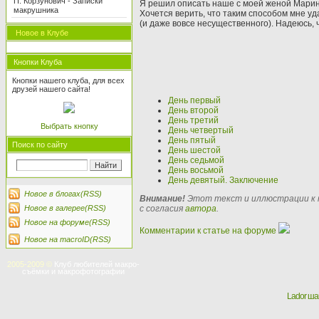
П. Корзунович - Записки
Я решил описать наше с моей женой Марино
макрушника
Хочется верить, что таким способом мне уд
(и даже вовсе несущественного). Надеюсь, 
Новое в Клубе
Кнопки Клуба
Кнопки нашего клуба, для всех
друзей нашего сайта!
День первый
День второй
День третий
Выбрать кнопку
День четвертый
День пятый
Поиск по сайту
День шестой
День седьмой
День восьмой
День девятый. Заключение
Новое в блогах(RSS)
Внимание!
Этот текст и иллюстрации к н
Новое в галерее(RSS)
с согласия
автора
.
Новое на форуме(RSS)
Комментарии к статье на форуме
Новое на macroID(RSS)
2005-2009 ©
Клуб любителей макро-
съёмки и макрофотографии
Lador ш