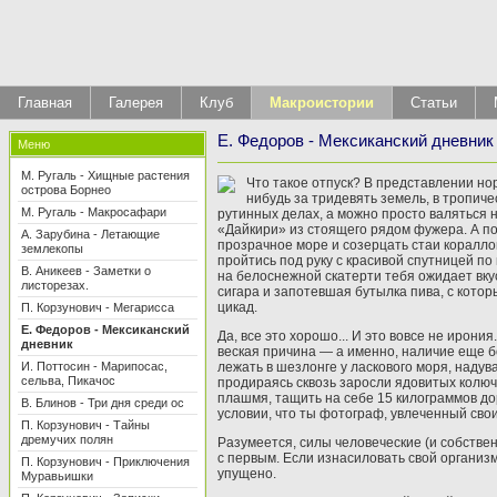
Главная
Галерея
Клуб
Макроистории
Статьи
Е. Федоров - Мексиканский дневник
Меню
М. Ругаль - Хищные растения
Что такое отпуск? В представлении нор
острова Борнео
нибудь за тридевять земель, в тропичес
М. Ругаль - Макросафари
рутинныx делах, а можно просто валяться 
«Дайкири» из стоящего рядом фужера. А по
А. Зарубина - Летающие
прозрачное море и созерцать стаи коралло
землекопы
пройтись под руку с красивой спутницей п
В. Аникеев - Заметки о
на белоснежной скатерти тебя ожидает вку
листорезах.
сигара и запотевшая бутылка пива, с кото
цикад.
П. Корзунович - Мегарисса
Е. Федоров - Мексиканский
Да, все это хорошо... И это вовсе не ирон
дневник
веская причина — а именно, наличие еще б
И. Поттосин - Марипосас,
лежать в шезлонге у ласкового моря, надув
сельва, Пикачос
продираясь сквозь заросли ядовитых колюче
плашмя, тащить на себе 15 килограммов до
В. Блинов - Три дня среди ос
условии, что ты фотограф, увлеченный сво
П. Корзунович - Тайны
дремучих полян
Разумеется, силы человеческие (и собстве
с первым. Если изнасиловать свой организм
П. Корзунович - Приключения
упущено.
Муравьишки