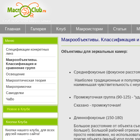
Главная
Галерея
Клуб
Макроистории
Статьи
М
Макрообъективы. Классификация и 
Меню
Спецификации конкретных
Объективы для зеркальных камер:
линз
Макрообъективы.
Классификация и
сравнение групп
Среднефокусные (фокусное расстоя
Освещение
Наиболее традиционные и популярн
Макрооптическая теория
наименьшая чувствительность с неус
Макропримочки
Самоделки
Промежуточная группа (90-125) - "у
ЧаВо
Сказано - промежуточная!
Новое в Клубе
Длиннофокусные (150-180)
Кнопки Клуба
Большое расстояние от объекта съем
Кнопки нашего клуба, для всех
больше!). Большой рабочий отрезок -
друзей нашего сайта!
просто невозможно, но использовать
поиске объекта (малый угол поля зр