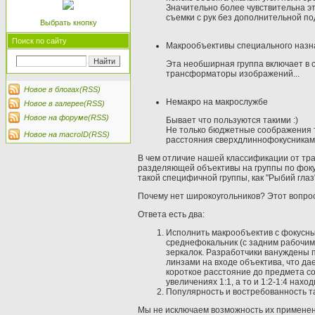
Значительно более чувствительна эт
съемки с рук без дополнительной по
Выбрать кнопку
Поиск по сайту
Макрообъективы специального назн
Эта необширная группа включает в 
трансформаторы изображений...
Новое в блогах(RSS)
Немакро на макрослужбе
Новое в галерее(RSS)
Новое на форуме(RSS)
Бывает что пользуются такими :)
Не только бюджетные соображения т
Новое на macroID(RSS)
расстояния сверхдлиннофокусниками
В чем отличие нашей классификации от тр
разделяющей объективы на группы по фоку
такой специфичной группы, как "Рыбий глаз"
Почему нет широкоугольников? Этот вопрос
Ответа есть два:
Исполнить макрообъектив с фокусны
среднефокальник (с задним рабочим
зеркалок. Разработчики вануждены
линзами на входе объектива, что да
короткое расстояние до предмета со
увеличениях 1:1, а то и 1:2-1:4 наход
Популярность и востребованность та
Мы не исключаем возможность их применен