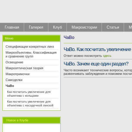
Главная
Галерея
Клуб
Макроистории
Статьи
М
ЧаВо
Меню
Спецификации конкретных линз
ЧаВо. Как посчитать увеличение
Макрообъективы. Классификация
Ответ можно посмотреть
здесь
и сравнение групп
Освещение
ЧаВо. Зачем еще один раздел?
Макрооптическая теория
Часто возникают технические вопросы, котор
развенчивать заблуждения и поможем посчи
Макропримочки
Самоделки
ЧаВо
Как посчитать увеличение для
объектива с кольцами
Как посчитать увеличение для
объектива с насадочной линзой
Новое в Клубе