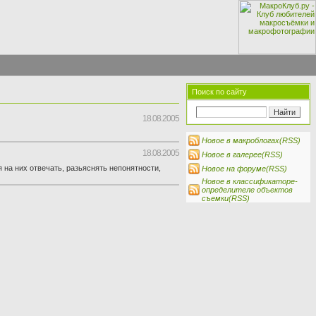
Поиск по сайту
18.08.2005
Новое в макроблогах(RSS)
18.08.2005
Новое в галерее(RSS)
 на них отвечать, разьяснять непонятности,
Новое на форуме(RSS)
Новое в классификаторе-
определителе объектов
съемки(RSS)