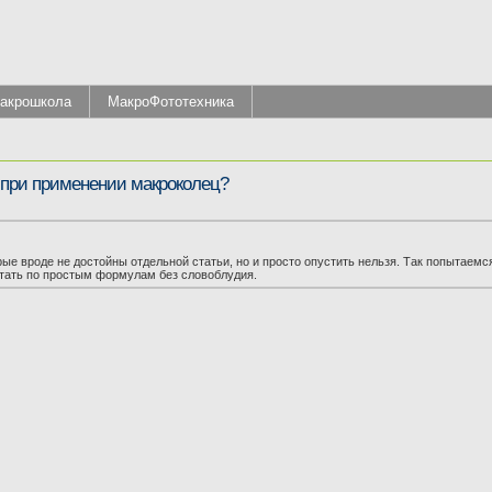
акрошкола
МакроФототехника
 при применении макроколец?
ые вроде не достойны отдельной статьи, но и просто опустить нельзя. Так попытаемся
тать по простым формулам без словоблудия.