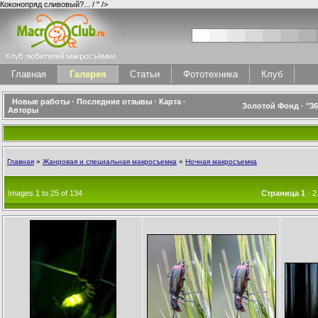
Коконопряд сливовый?... / " />
Главная
Галерея
Статьи
Фототехника
Клуб
Новые работы
·
Последние отзывы
·
Карта
·
Золотой Фонд
·
"3
Авторы
Главная
»
Жанровая и специальная макросъемка
»
Ночная макросъемка
Images 1 to 25 of 134
Страница
1
·
2