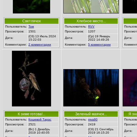
Светлячок
Хлебное место...
Пользователь:
Том
Пользователь:
RVV
Пользов
Просмотров:
1501
Просмотров:
1207
Просмот
(Сб) 13 Июль 2024
(Ср) 19 Январь
Дата:
Дата:
Дата:
15:22:03
2022 14:49:26
Комментарии:
2 комментарии
Комментарии:
5 комментарии
Коммент
К зиме готова!...
Зеленый маячок...
Я зн
Пользователь:
Кошевой Тарас
Пользователь:
mva80
Пользов
Просмотров:
2521
Просмотров:
2419
Просмот
(Вс) 1 Декабрь
(Сб) 21 Сентябрь
Дата:
Дата:
Дата:
2019 10:40:05
2019 16:15:20