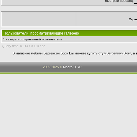
Быстрый переход
Стра
Пользователи, просматривающие галерею
1 незарегистрированный пользователь
Query time: 0.114 / 0.114 sec.
В магазине мебели Бергенсон Борн Вы можете купить
стул Bergenson Bjorn
, а
2005-2025 ©
MacroID.RU