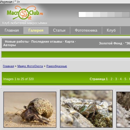
Икряная / " />
Главная
Галерея
Статьи
Фототехника
Клуб
Новые работы
·
Последние отзывы
·
Карта
·
Золотой Фонд
·
"3
Авторы
Главная
»
Макро ФотоОхота
»
Ракообразные
Images 1 to 25 of 320
Страница
1
·
2
·
3
·
4
·
5
·