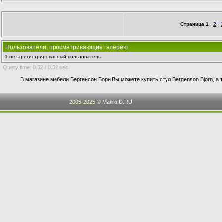
Страница
1
·
2
·
Пользователи, просматривающие галерею
1 незарегистрированный пользователь
Query time: 0.32 / 0.32 sec.
В магазине мебели Бергенсон Борн Вы можете купить
стул Bergenson Bjorn
, а
2005-2025 ©
MacroID.RU