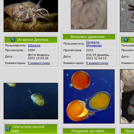
Вихревое движение...
Из жизни Диогена...
По
Надежда
Пользователь:
Пользователь:
Siberega
Муравьёва
Пользов
Просмотров:
1684
Просмотров:
2221
Просмот
(Вт) 8 Февраль
(Сб) 25 Декабрь
Дата:
Дата:
Дата:
2022 15:03:39
2021 11:44:12
Комментарии:
6 комментарии
Комментарии:
8 комментарии
Коммент
Обитатели лесной
лужи....
Рождение артемии...
Пресн