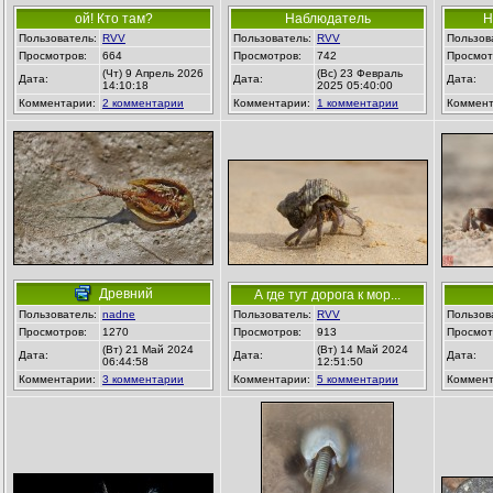
ой! Кто там?
Наблюдатель
Н
Пользователь:
RVV
Пользователь:
RVV
Пользов
Просмотров:
664
Просмотров:
742
Просмот
(Чт) 9 Апрель 2026
(Вс) 23 Февраль
Дата:
Дата:
Дата:
14:10:18
2025 05:40:00
Комментарии:
2 комментарии
Комментарии:
1 комментарии
Коммент
Древний
А где тут дорога к мор...
Пользователь:
nadne
Пользователь:
RVV
Пользов
Просмотров:
1270
Просмотров:
913
Просмот
(Вт) 21 Май 2024
(Вт) 14 Май 2024
Дата:
Дата:
Дата:
06:44:58
12:51:50
Комментарии:
3 комментарии
Комментарии:
5 комментарии
Коммент