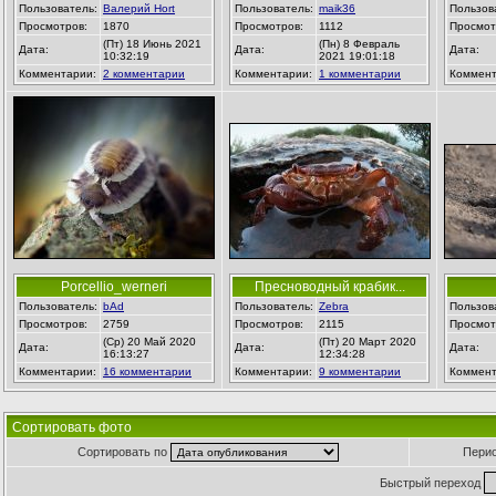
Пользователь:
Валерий Hort
Пользователь:
maik36
Пользов
Просмотров:
1870
Просмотров:
1112
Просмот
(Пт) 18 Июнь 2021
(Пн) 8 Февраль
Дата:
Дата:
Дата:
10:32:19
2021 19:01:18
Комментарии:
2 комментарии
Комментарии:
1 комментарии
Коммент
Porcellio_werneri
Пресноводный крабик...
Пользователь:
bAd
Пользователь:
Zebra
Пользов
Просмотров:
2759
Просмотров:
2115
Просмот
(Ср) 20 Май 2020
(Пт) 20 Март 2020
Дата:
Дата:
Дата:
16:13:27
12:34:28
Комментарии:
16 комментарии
Комментарии:
9 комментарии
Коммент
Сортировать фото
Сортировать по
Пери
Быстрый переход