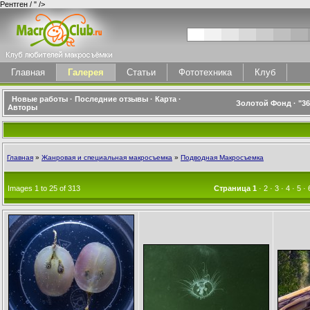
Рентген / " />
Главная
Галерея
Статьи
Фототехника
Клуб
Новые работы
·
Последние отзывы
·
Карта
·
Золотой Фонд
·
"3
Авторы
Главная
»
Жанровая и специальная макросъемка
»
Подводная Макросъемка
Images 1 to 25 of 313
Страница
1
·
2
·
3
·
4
·
5
·