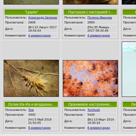
"Царёк"
Пастушок с пастушкой т...
Пользователь:
Александр Целенко
Пользователь:
Полина Иванова
Пользов
Просмотров:
2908
Просмотров:
2893
Просмот
(Вт) 22 Август 2017
(Пн) 30 Январь
Дата:
Дата:
Дата:
19:44:43
2017 06:34:46
Комментарии:
4 комментарии
Комментарии:
4 комментарии
Коммент
Ослик Иа-Иа и воздушны...
Оранжевое настроение...
Ли
Пользователь:
Том
Пользователь:
Torchuck
Пользов
Просмотров:
3300
Просмотров:
5445
Просмот
(Чт) 5 Май 2016
(Вс) 13 Март 2016
Дата:
Дата:
Дата:
21:52:05
19:30:33
Комментарии:
8 комментарии
Комментарии:
8 комментарии
Коммент