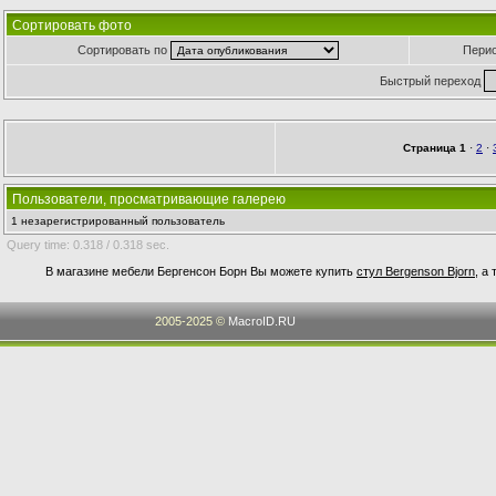
Сортировать фото
Сортировать по
Пери
Быстрый переход
Страница
1
·
2
·
Пользователи, просматривающие галерею
1 незарегистрированный пользователь
Query time: 0.318 / 0.318 sec.
В магазине мебели Бергенсон Борн Вы можете купить
стул Bergenson Bjorn
, а
2005-2025 ©
MacroID.RU