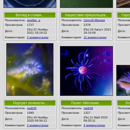
Взгляд в стакан...
Нашествие пришельцев...
Гарпу
Пользователь:
smolkin_a
Пользователь:
Сергей Марков
Пользов
Просмотров:
1727
Просмотров:
2378
Просмот
(Пн) 22 Ноябрь
(Пн) 16 Август 2021
Дата:
Дата:
Дата:
2021 18:19:22
18:14:06
Комментарии:
2 комментарии
Комментарии:
11 комментарии
Коммент
Портрет полихеты...
Полет Айптазии...
Эт
Пользователь:
maik36
Пользователь:
maik36
Пользов
Просмотров:
1080
Просмотров:
1327
Просмот
(Пн) 16 Ноябрь
(Пн) 11 Май 2020
Дата:
Дата:
Дата:
2020 09:56:12
09:35:11
Комментарии:
2 комментарии
Комментарии:
4 комментарии
Коммент