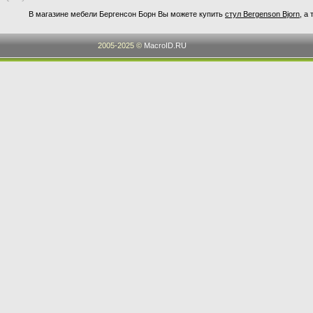
В магазине мебели Бергенсон Борн Вы можете купить
стул Bergenson Bjorn
, а
2005-2025 ©
MacroID.RU