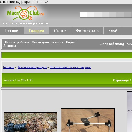
Открытие жидкокристалл... / " />
Главная
Галерея
Статьи
Фототехника
Клуб
Новые работы
·
Последние отзывы
·
Карта
·
Золотой Фонд
·
"3
Авторы
Главная
»
Технический раздел
»
Технические фото и рисунки
Images 1 to 25 of 83
Страница
1