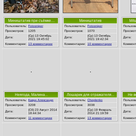
Миништатив при съёмке....
Миништатив
Mitu
Пользователь:
Fotosniper
Пользователь:
Fotosniper
Пользов
Просмотров:
1205
Просмотров:
1070
Просмот
(Ср) 13 Октябрь
(Ср) 13 Октябрь
Дата:
Дата:
Дата:
2021 19:45:02
2021 19:42:34
Комментарии:
13 комментарии
Комментарии:
10 комментарии
Коммент
Неягода, Малина...
Лошарик для отражателя...
Не в
Пользователь:
Кавун Александр
Пользователь:
Cheplenko
Пользов
Просмотров:
3208
Просмотров:
3038
Просмот
(Сб) 23 Август 2014
(Ср) 19 Февраль
Дата:
Дата:
Дата:
18:44:34
2014 21:19:59
Комментарии:
11 комментарии
Комментарии:
13 комментарии
Коммент