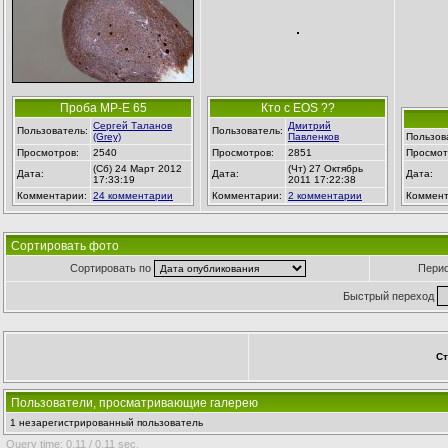
Проба MP-E 65
Кто с EOS ??
Сергей Таланов
Дмитрий
Пользователь:
Пользователь:
(Grey)
Павленков
Пользов
Просмотров:
2540
Просмотров:
2851
Просмот
(Сб) 24 Март 2012
(Чт) 27 Октябрь
Дата:
Дата:
Дата:
17:33:19
2011 17:22:38
Комментарии:
24 комментарии
Комментарии:
2 комментарии
Коммент
Сортировать фото
Сортировать по
Пери
Быстрый переход
Ст
Пользователи, просматривающие галерею
1 незарегистрированный пользователь
Query time: 0.11 / 0.11 sec.