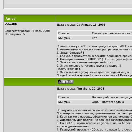
Автор
ValeriPN
Дата отзыва:
Ср Январь 16, 2008
Зарегистрирован: Январь 2008
Плюсы:
Очень доволен всем после 
Сообщений: 5
Минусы:
нет
Сравнить могу с 20D т.к. его продал и купил 40D. Ч
1. Автоматическая чистка сенсора при включении и
2. Экран большой !
3. Съёмка с просмотром в режиме реального време
4. Размеры снимка 3888Х2592 ( При загрузке в фот
5. Звук затвора очень интересный стал
6. Значительное снижение шума на кадре !!!
Практически нет.
7. Значительное улудшение цветопередачи кадра.
Продайте всё и купите ! Классная машина ! Раза в 
Дата отзыва:
Птн Июнь 20, 2008
Плюсы:
Вполне рабочая лошадка д
Минусы:
Экран, цветопередача
Пользуюсь несколько месяцев, почти исключительно
Про макроиспользование, сравнительно с полнофр
1. Кроп так же в помощь, эффективное увеличение б
2. Диафрагму для получения равного качества/равн
3. На ISO 100 шумы вполне на уровне, но на более 
что все уравновешено.
4. Пылеустойчивость у 40D заметно выше (это скор