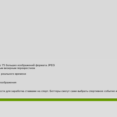
 до 75 больших изображений формата JPEG
ным визирным перекрестием
 реального времени
 изображения
ти для заработка ставками на спорт. Беттеры смогут сами выбрать спортивное событие ил