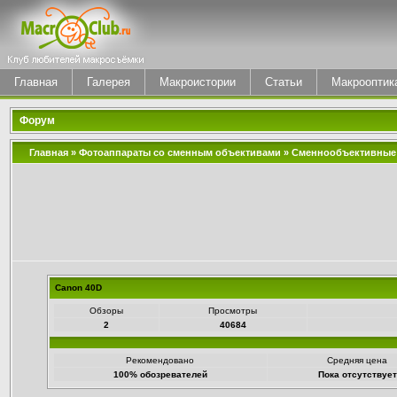
Главная
Галерея
Макроистории
Статьи
Макрооптик
Форум
Главная
»
Фотоаппараты со сменным объективами
»
Сменнообъективные
Canon 40D
Обзоры
Просмотры
2
40684
Рекомендовано
Средняя цена
100% обозревателей
Пока отсутствует