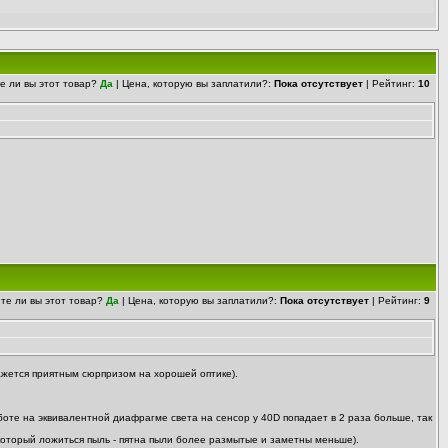
е ли вы этот товар?
Да
| Цена, которую вы заплатили?:
Пока отсутствует
| Рейтинг:
10
те ли вы этот товар?
Да
| Цена, которую вы заплатили?:
Пока отсутствует
| Рейтинг:
9
кажется приятным сюрпризом на хорошей оптике).
аботе на эквивалентной диафрагме света на сенсор у 40D попадает в 2 раза больше, так
 который ложиться пыль - пятна пыли более размытые и заметны меньше).