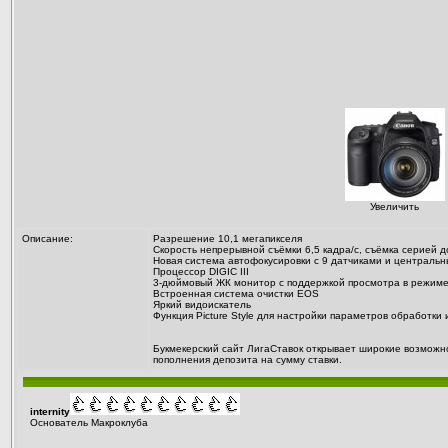
Увеличить
Описание:
Разрешение 10,1 мегапикселя
Скорость непрерывной съёмки 6,5 кадра/с, съёмка серией
Новая система автофокусировки с 9 датчиками и централь
Процессор DIGIC III
3-дюймовый ЖК монитор с поддержкой просмотра в режиме
Встроенная система очистки EOS
Яркий видоискатель
Функция Picture Style для настройки параметров обработки
Букмекерский
сайт ЛигаСтавок
открывает широкие возможнос
пополнения депозита на сумму ставки.
internity
Основатель Макроклуба