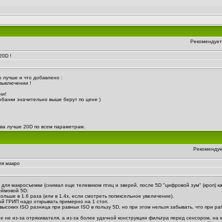
Рекомендует
20D !
то лучше и что добавлено :
 выключении !
ни!
обанки значительно выше берут по цене )
два лучше 20D по всем параметрам.
Рекомендуе
ля макро
 для макросъемки (снимал еще телевиком птиц и зверей, после 5D "цифровой зум" (кроп) 
еймовой 5D:
ольше в 1.6 раза (или в 1.4х, если смотреть попиксельное увеличение).
ой ГРИП надо открывать примерно на 1 стоп.
высоких ISO разница при равных ISO в пользу 5D, но при этом нельзя забывать, что при р
ее не из-за отряхивателя, а из-за более удачной конструкции фильтра перед сенсором, на