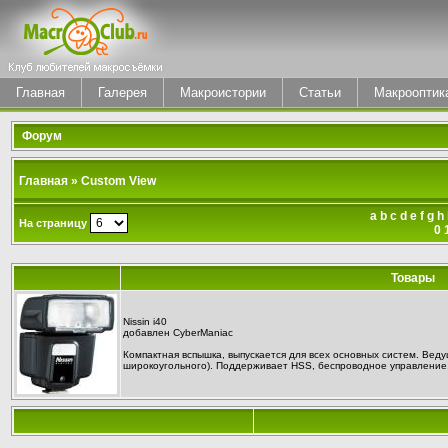
Главная
Галерея
Макроистории
Статьи
Макрооптик
Форум
Главная
» Custom View
a
b
c
d
e
f
g
h
На страницу
0
Товары
Nissin i40
добавлен
CyberManiac
Компактная вспышка, выпускается для всех основных систем. Веду
широкоугольного). Поддерживает HSS, беспроводное управление, 