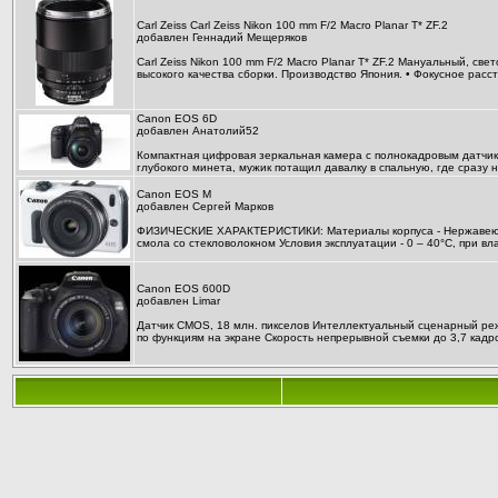
Carl Zeiss Carl Zeiss Nikon 100 mm F/2 Macro Planar T* ZF.2
добавлен
Геннадий Мещеряков
Carl Zeiss Nikon 100 mm F/2 Macro Planar T* ZF.2 Мануальный, св
высокого качества сборки. Производство Япония. • Фокусное расст
Canon EOS 6D
добавлен
Анатолий52
Компактная цифровая зеркальная камера с полнокадровым датчик
глубокого минета, мужик потащил давалку в спальную, где сразу н
Canon EOS M
добавлен
Сергей Марков
ФИЗИЧЕСКИЕ ХАРАКТЕРИСТИКИ: Материалы корпуса - Нержавеюща
смола со стекловолокном Условия эксплуатации - 0 – 40°C, при вла
Canon EOS 600D
добавлен
Limar
Датчик CMOS, 18 млн. пикселов Интеллектуальный сценарный ре
по функциям на экране Скорость непрерывной съемки до 3,7 кадров