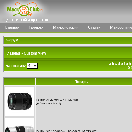
Главная
Галерея
Макроистории
Статьи
Макрооптик
Форум
Главная
» Custom View
a
b
c
d
e
f
g
h
На страницу
0
Товары
Fujifilm XF23mmF1.4 R LM WR
добавлен
internity
Fujifilm XF 150-600mm f/5.6-8 R LM OIS WR