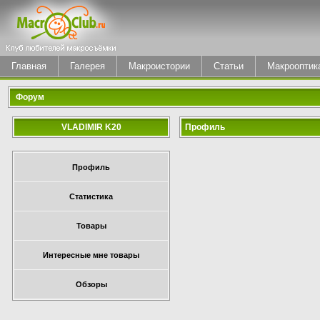
Главная
Галерея
Макроистории
Статьи
Макрооптик
Форум
VLADIMIR K20
Профиль
Профиль
Статистика
Товары
Интересные мне товары
Обзоры