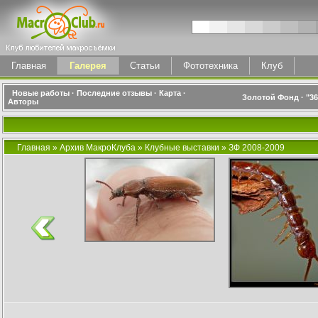
Главная
Галерея
Статьи
Фототехника
Клуб
Новые работы
·
Последние отзывы
·
Карта
·
Золотой Фонд
·
"3
Авторы
Главная
»
Архив МакроКлуба
»
Клубные выставки
»
ЗФ 2008-2009