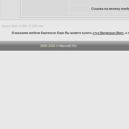
Ссылка на иконку изоб
Query time: 0.344 / 0.344 sec.
В магазине мебели Бергенсон Борн Вы можете купить
стул Bergenson Bjorn
, а
2005-2025 ©
MacroID.RU