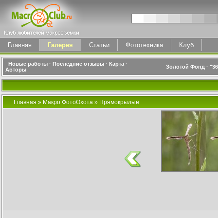
Главная
Галерея
Статьи
Фототехника
Клуб
Новые работы
·
Последние отзывы
·
Карта
·
Золотой Фонд
·
"3
Авторы
Главная
»
Макро ФотоОхота
»
Прямокрылые