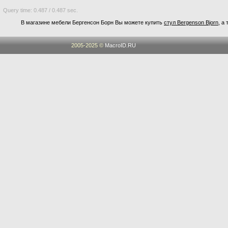
Query time: 0.487 / 0.487 sec.
В магазине мебели Бергенсон Борн Вы можете купить
стул Bergenson Bjorn
, а
2005-2025 ©
MacroID.RU