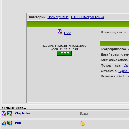
Категории:
Прямокрылые
|
СТЕРЕОмакросъемка
Личинка кузнечика, 
RVV
Зарегистрирован: Январь 2009
Сообщения: 51,540
Географическое 
Дата / время съе
Ключевые слова:
Фотоаппарат:
Can
Объектив:
Sigma 
Вспышка:
Godox V
Комментарии...
Класс!
Cheplenko
РИН