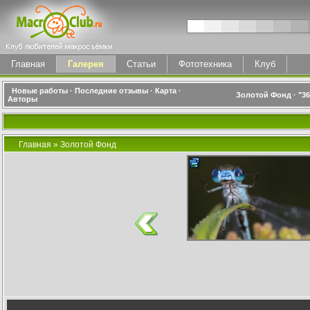
Главная
Галерея
Статьи
Фототехника
Клуб
Новые работы
·
Последние отзывы
·
Карта
·
Золотой Фонд
·
"3
Авторы
Главная
»
Золотой Фонд