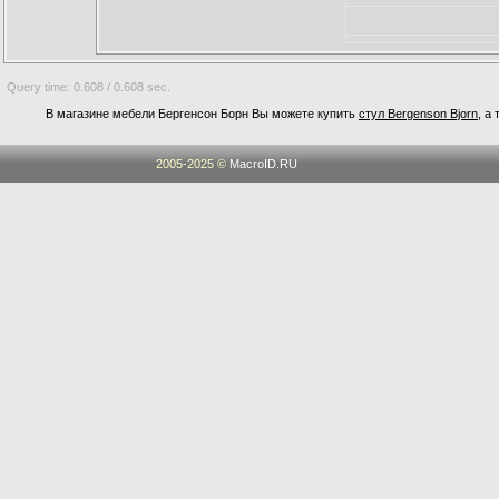
Query time: 0.608 / 0.608 sec.
В магазине мебели Бергенсон Борн Вы можете купить
стул Bergenson Bjorn
, а
2005-2025 ©
MacroID.RU