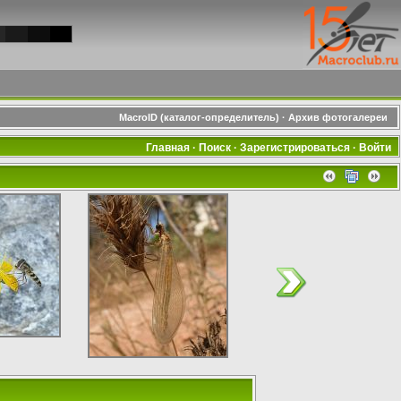
MacroID (каталог-определитель)
·
Архив фотогалереи
Главная
·
Поиск
·
Зарегистрироваться
·
Войти