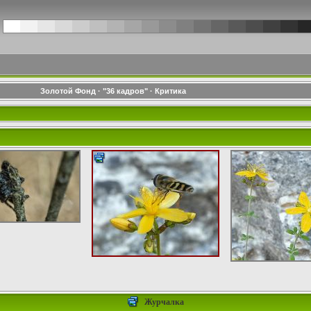
Золотой Фонд
·
"36 кадров"
·
Критика
Журчалка