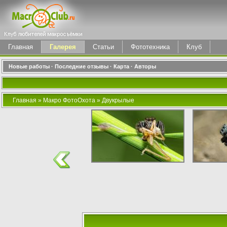
Главная
Галерея
Статьи
Фототехника
Клуб
Новые работы
·
Последние отзывы
·
Карта
·
Авторы
Главная
»
Макро ФотоОхота
»
Двукрылые