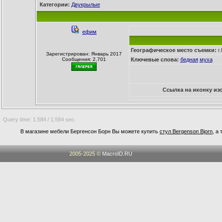
Категории:
Двукрылые
ефим
Географическое место съемки:
г.
Зарегистрирован: Январь 2017
Сообщения: 2,701
Ключевые слова:
бедная
муха
Ссылка на иконку из
Query time: 1.584 / 1.584 sec.
В магазине мебели Бергенсон Борн Вы можете купить
стул Bergenson Bjorn
, а
2005-2025 ©
MacroID.RU