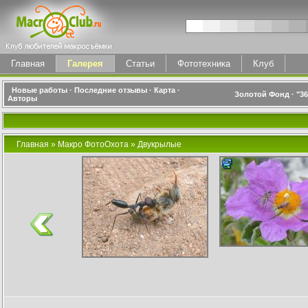
Главная
Галерея
Статьи
Фототехника
Клуб
Новые работы
·
Последние отзывы
·
Карта
·
Золотой Фонд
·
"3
Авторы
Главная
»
Макро ФотоОхота
»
Двукрылые