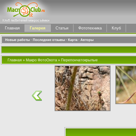
Главная
Галерея
Статьи
Фототехника
Клуб
Новые работы
·
Последние отзывы
·
Карта
·
Авторы
Главная
»
Макро ФотоОхота
»
Перепончатокрылые