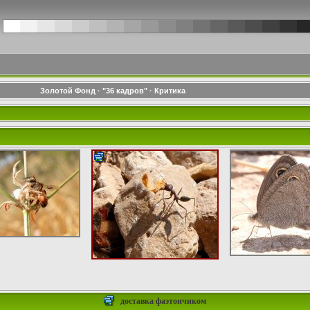
Золотой Фонд
·
"36 кадров"
·
Критика
доставка фаэтончиком