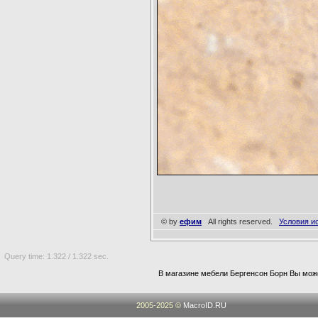
© by
ефим
All rights reserved.
Условия и
Query time: 1.322 / 1.322 sec.
В магазине мебели Бергенсон Борн Вы мож
2005-2025 ©
MacroID.RU