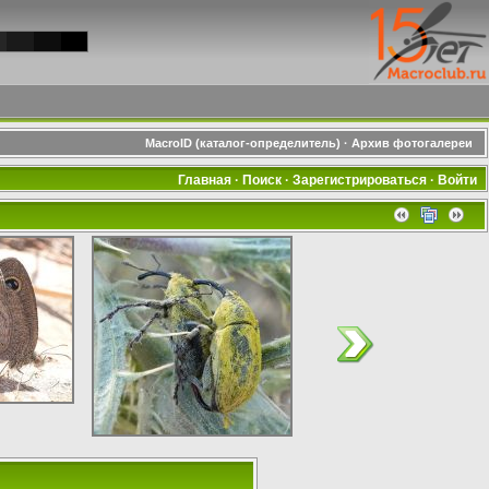
MacroID (каталог-определитель)
·
Архив фотогалереи
Главная
·
Поиск
·
Зарегистрироваться
·
Войти