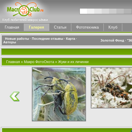
Главная
Галерея
Статьи
Фототехника
Клуб
Новые работы
·
Последние отзывы
·
Карта
·
Золотой Фонд
·
"3
Авторы
Главная
»
Макро ФотоОхота
»
Жуки и их личинки