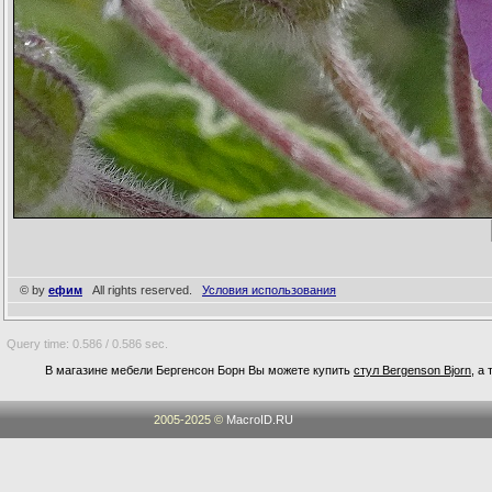
© by
ефим
All rights reserved.
Условия использования
Query time: 0.586 / 0.586 sec.
В магазине мебели Бергенсон Борн Вы можете купить
стул Bergenson Bjorn
, а
2005-2025 ©
MacroID.RU