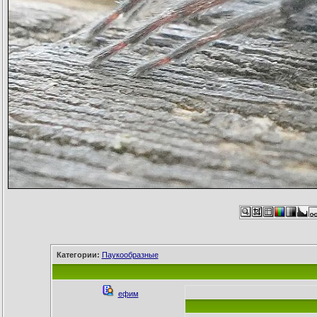
Категории:
Паукообразные
ефим