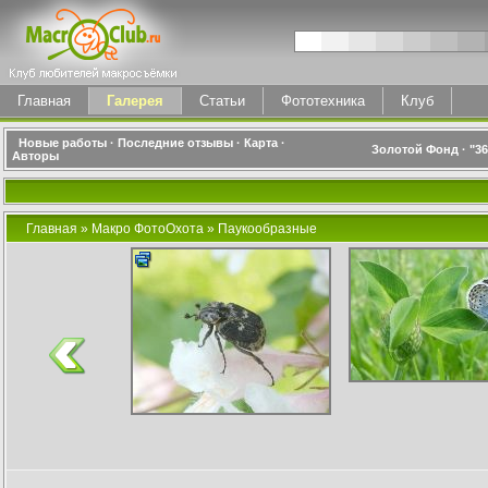
Главная
Галерея
Статьи
Фототехника
Клуб
Новые работы
·
Последние отзывы
·
Карта
·
Золотой Фонд
·
"3
Авторы
Главная
»
Макро ФотоОхота
»
Паукообразные