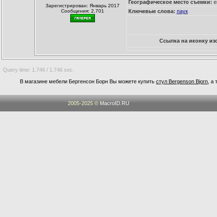
Географическое место съемки:
е
Зарегистрирован: Январь 2017
Сообщения: 2,701
Ключевые слова:
паук
Ссылка на иконку из
Query time: 1.746 / 1.746 sec.
В магазине мебели Бергенсон Борн Вы можете купить
стул Bergenson Bjorn
, а
2005-2025 ©
MacroID.RU