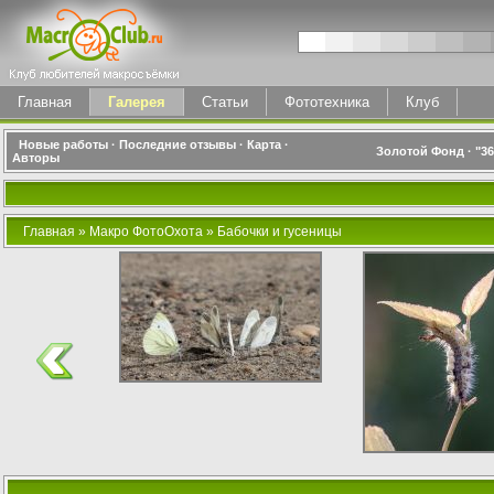
Главная
Галерея
Статьи
Фототехника
Клуб
Новые работы
·
Последние отзывы
·
Карта
·
Золотой Фонд
·
"3
Авторы
Главная
»
Макро ФотоОхота
»
Бабочки и гусеницы