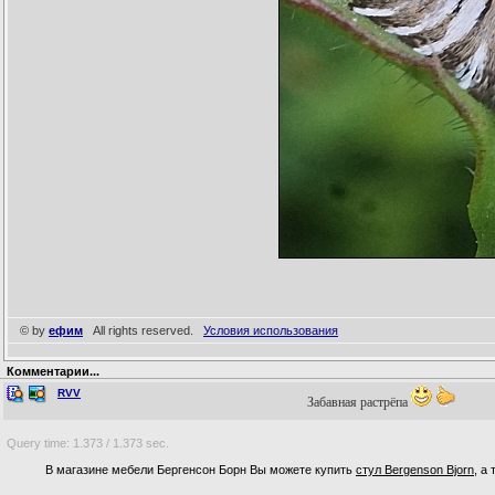
© by
ефим
All rights reserved.
Условия использования
Комментарии...
RVV
Забавная растрёпа
Query time: 1.373 / 1.373 sec.
В магазине мебели Бергенсон Борн Вы можете купить
стул Bergenson Bjorn
, а