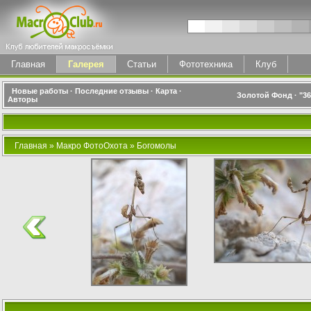
Главная
Галерея
Статьи
Фототехника
Клуб
Новые работы
·
Последние отзывы
·
Карта
·
Золотой Фонд
·
"3
Авторы
Главная
»
Макро ФотоОхота
»
Богомолы