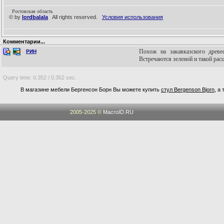
Ростовская область
© by
lordbalala
All rights reserved.
Условия использования
Комментарии...
Похож на закавказского древесн
РИН
Встречаются зеленой и такой рас
Query time: 0.352 / 0.352 sec.
В магазине мебели Бергенсон Борн Вы можете купить
стул Bergenson Bjorn
, а
2005-2025 ©
MacroID.RU