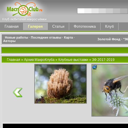
Главная
Галерея
Статьи
Фототехника
Клуб
Новые работы
·
Последние отзывы
·
Карта
·
Золотой Фонд
·
"3
Авторы
Главная
»
Архив МакроКлуба
»
Клубные выставки
»
ЗФ 2017-2019