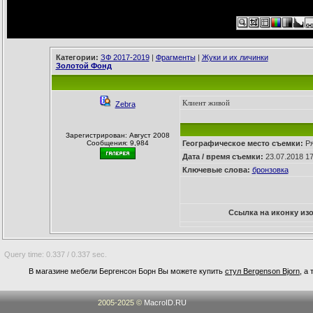
Категории:
ЗФ 2017-2019
|
Фрагменты
|
Жуки и их личинки
Золотой Фонд
Клиент живой
Zebra
Зарегистрирован: Август 2008
Сообщения: 9,984
Географическое место съемки:
Ря
Дата / время съемки:
23.07.2018 17
Ключевые слова:
бронзовка
Ссылка на иконку из
Query time: 0.337 / 0.337 sec.
В магазине мебели Бергенсон Борн Вы можете купить
стул Bergenson Bjorn
, а
2005-2025 ©
MacroID.RU