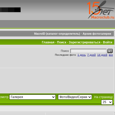
MacroID (каталог-определитель)
·
Архив фотогалереи
Главная
·
Поиск
·
Зарегистрироваться
·
Войти
Поиск
Последние фото
1 день
7 дней
14 дней
все
смотр
На страницу