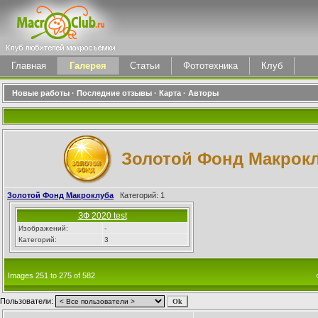
Главная
Галерея
Статьи
Фототехника
Клуб
Новые работы
·
Последние отзывы
·
Карта
·
Авторы
Золотой Фонд Макрок
Золотой Фонд Макроклуба
Категорий: 1
ЗФ 2020 test
Изображений:
-
Категорий:
3
Images 251 to 275 of 582
Пользователи: