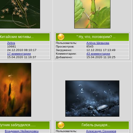
Китайские мотивы...
" Ну, что, поговорим? ...
Zebra
Пользователь:
Алёна Шевцова
10681
Просмотров:
8545
24.12.2010 08:10:17
Загружено:
12.12.2011 17:13:49
17 комментарии
Комментарии:
43 комментарии
15.04.2020 11:16:37
Добавлено:
15.04.2020 11:16:25
утник заблудился......
Гибель рыцаря...
Владимир Нейморовец
Пользователь:
Александр Сенников