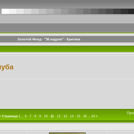
Золотой Фонд
·
"36 кадров"
·
Критика
луба
Про
«
Страница
1
...
6
·
7
·
8
·
9
·
10
·
11
·
12
·
13
·
14
·
15
·
16
...
24
»