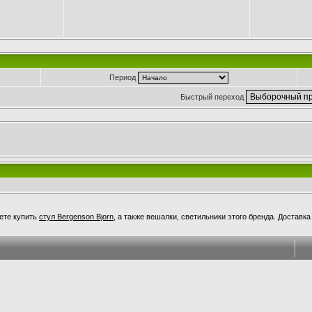
Период
Быстрый переход
ете купить
стул Bergenson Bjorn
, а также вешалки, светильники этого бренда. Доставк