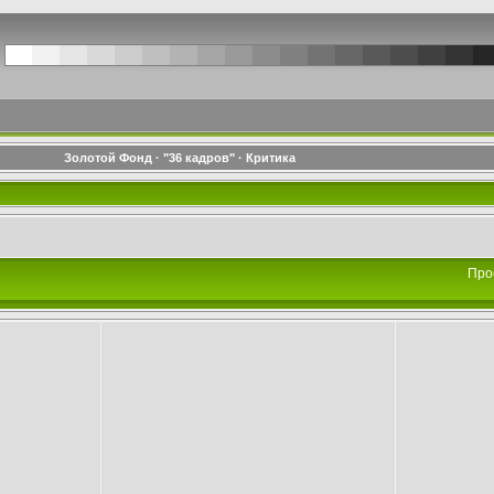
Золотой Фонд
·
"36 кадров"
·
Критика
Про