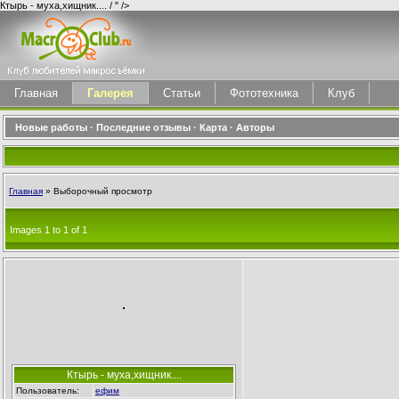
Ктырь - муха,хищник.... / " />
Главная
Галерея
Статьи
Фототехника
Клуб
Новые работы
·
Последние отзывы
·
Карта
·
Авторы
Главная
» Выборочный просмотр
Images 1 to 1 of 1
Ктырь - муха,хищник....
Пользователь:
ефим