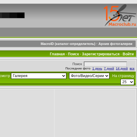
MacroID (каталог-определитель)
·
Архив фотогалереи
Главная
·
Поиск
·
Зарегистрироваться
·
Войти
Поиск
Последние фото
1 день
7 дней
14 дней
все
смотр
На страницу