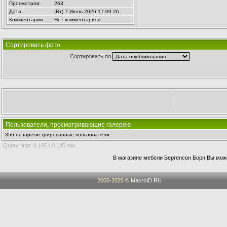
Просмотров:
263
Дата:
(Вт) 7 Июль 2026 17:09:26
Комментарии:
Нет комментариев
Сортировать фото
Сортировать по
Пользователи, просматривающие галерею
356 незарегистрированные пользователи
Query time: 0.185 / 0.185 sec.
В магазине мебели Бергенсон Борн Вы мож
2005-2025 ©
MacroID.RU