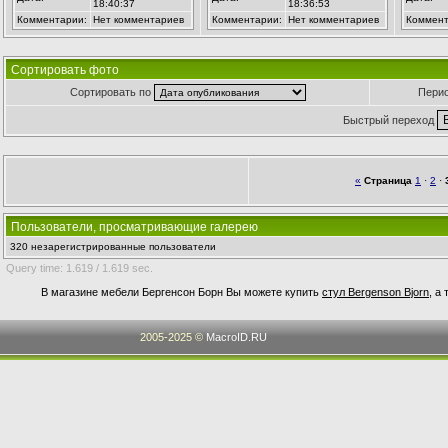
18:40:37
18:36:53
Комментарии:
Нет комментариев
Комментарии:
Нет комментариев
Коммент
Сортировать фото
Сортировать по
Пери
Быстрый переход
«
Страница
1
·
2
·
Пользователи, просматривающие галерею
320 незарегистрированные пользователи
Query time: 1.619 / 1.619 sec.
В магазине мебели Бергенсон Борн Вы можете купить
стул Bergenson Bjorn
, а
2005-2025 ©
MacroID.RU