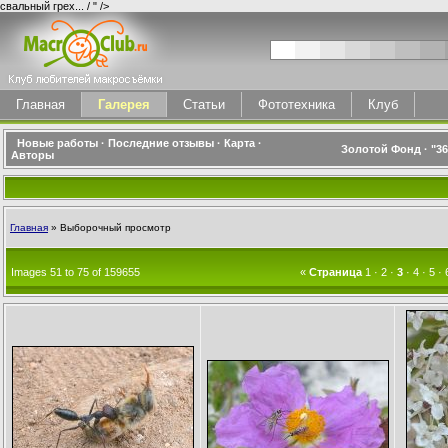
свальный грех... / " />
Главная
Галерея
Статьи
Фототехника
Клуб
Новые работы
·
Последние отзывы
·
Карта
·
Золотой Фонд
·
"3
Авторы
Главная
» Выборочный просмотр
Images 51 to 75 of 159655
«
Страница
1
·
2
·
3
·
4
·
5
·