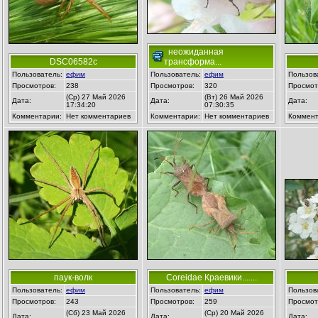
неожиданная
DSC06582c
трансформа...
Пользователь:
ефим
Пользователь:
ефим
Пользов
Просмотров:
238
Просмотров:
320
Просмот
(Ср) 27 Май 2026
(Вт) 26 Май 2026
Дата:
Дата:
Дата:
17:34:20
07:30:35
Комментарии:
Нет комментариев
Комментарии:
Нет комментариев
Коммент
паук-волк
Coreidae Краевики.......
Пользователь:
ефим
Пользователь:
ефим
Пользов
Просмотров:
243
Просмотров:
259
Просмот
(Сб) 23 Май 2026
(Ср) 20 Май 2026
Дата:
Дата:
Дата: