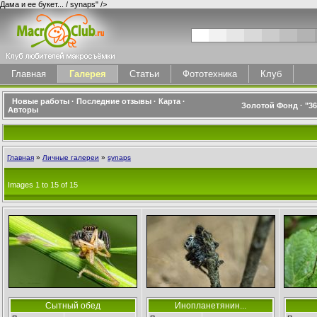
Дама и ее букет... / synaps" />
Главная
Галерея
Статьи
Фототехника
Клуб
Новые работы
·
Последние отзывы
·
Карта
·
Золотой Фонд
·
"3
Авторы
Главная
»
Личные галереи
»
synaps
Images 1 to 15 of 15
Сытный обед
Инопланетянин...