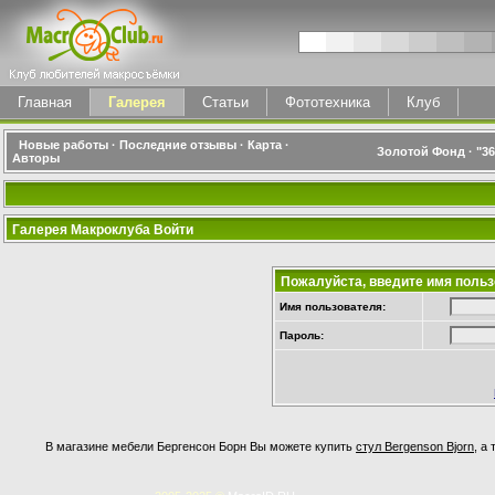
Главная
Галерея
Статьи
Фототехника
Клуб
Новые работы
·
Последние отзывы
·
Карта
·
Золотой Фонд
·
"3
Авторы
Галерея Макроклуба Войти
Пожалуйста, введите имя польз
Имя пользователя:
Пароль:
В магазине мебели Бергенсон Борн Вы можете купить
стул Bergenson Bjorn
, а