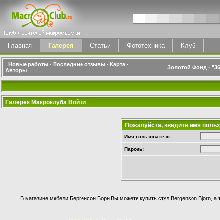
Главная
Галерея
Статьи
Фототехника
Клуб
Новые работы
·
Последние отзывы
·
Карта
·
Золотой Фонд
·
"3
Авторы
Галерея Макроклуба Войти
Пожалуйста, введите имя польз
Имя пользователя:
Пароль:
В магазине мебели Бергенсон Борн Вы можете купить
стул Bergenson Bjorn
, а