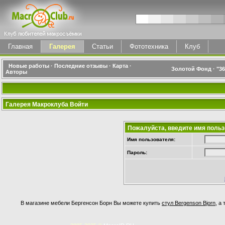
Главная
Галерея
Статьи
Фототехника
Клуб
Новые работы
·
Последние отзывы
·
Карта
·
Золотой Фонд
·
"3
Авторы
Галерея Макроклуба Войти
Пожалуйста, введите имя польз
Имя пользователя:
Пароль:
В магазине мебели Бергенсон Борн Вы можете купить
стул Bergenson Bjorn
, а