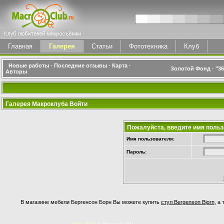
Главная
Галерея
Статьи
Фототехника
Клуб
Новые работы
·
Последние отзывы
·
Карта
·
Золотой Фонд
·
"3
Авторы
Галерея Макроклуба Войти
Пожалуйста, введите имя польз
Имя пользователя:
Пароль:
В магазине мебели Бергенсон Борн Вы можете купить
стул Bergenson Bjorn
, а