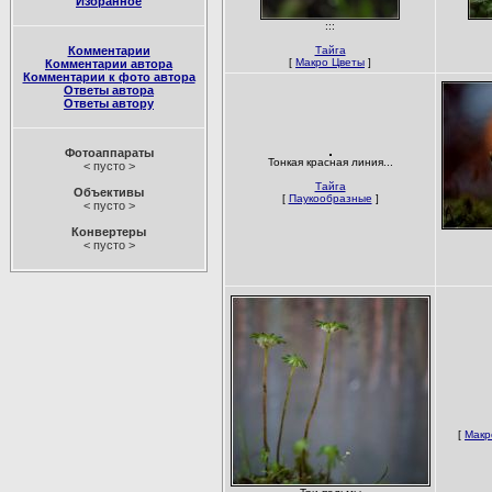
Избранное
:::
Комментарии
Тайга
[
Макро Цветы
]
Комментарии автора
Комментарии к фото автора
Ответы автора
Ответы автору
Фотоаппараты
Тонкая красная линия...
< пусто >
Тайга
Объективы
[
Паукообразные
]
< пусто >
Конвертеры
< пусто >
[
Макр