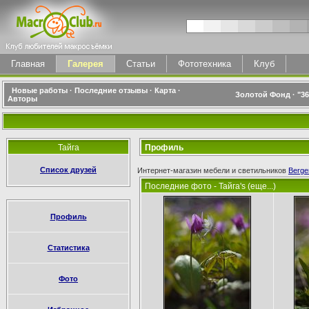
Главная
Галерея
Статьи
Фототехника
Клуб
Новые работы
·
Последние отзывы
·
Карта
·
Золотой Фонд
·
"3
Авторы
Тайга
Профиль
Список друзей
Интернет-магазин мебели и светильников
Berge
Последние фото - Тайга's (еще...)
Профиль
Статистика
Фото