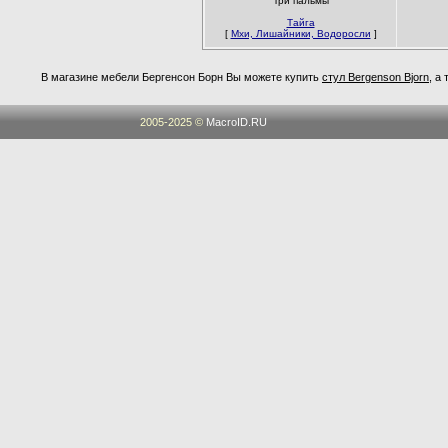
Три пальмы
Тайга
[
Мхи, Лишайники, Водоросли
]
В магазине мебели Бергенсон Борн Вы можете купить
стул Bergenson Bjorn
, а
2005-2025 ©
MacroID.RU