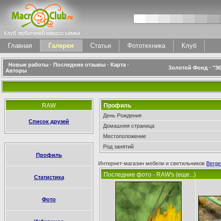
Главная
Галерея
Статьи
Фототехника
Клуб
Новые работы
·
Последние отзывы
·
Карта
·
Золотой Фонд
·
"3
Авторы
RAW
Профиль
День Рождения
Список друзей
Домашняя страница
Местоположение
Род занятий
Профиль
Интернет-магазин мебели и светильников
Berge
Последние фото - RAW's (еще...)
Статистика
Фото