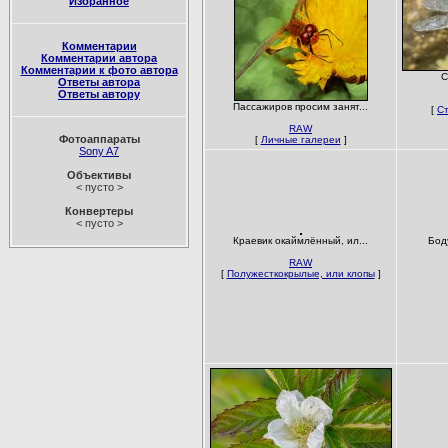
Избранное
Комментарии
Комментарии автора
Комментарии к фото автора
С
Ответы автора
Ответы автору
Пассажиров просим занят...
[
Ст
RAW
Фотоаппараты
[
Личные галереи
]
Sony A7
Объективы
< пусто >
Конвертеры
< пусто >
Краевик окаймлённый, ил...
Боду
RAW
[
Полужесткокрылые, или клопы
]