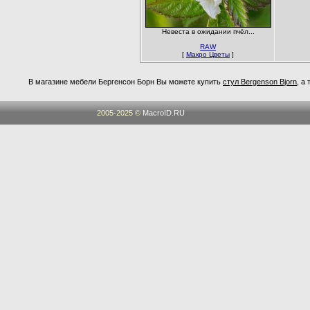
Невеста в ожидании пчёл...
RAW
[
Макро Цветы
]
В магазине мебели Бергенсон Борн Вы можете купить
стул Bergenson Bjorn
, а
2005-2025 ©
MacroID.RU