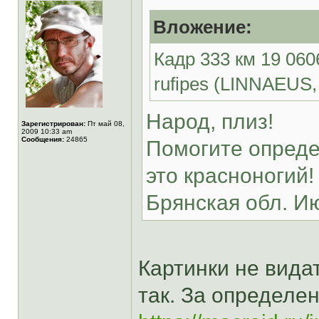
Вложение:
Кадр 333 км 19 06
rufipes (LINNAEUS,
Народ, плиз!
Зарегистрирован:
Пт май 08,
2009 10:33 am
Сообщения:
24865
Помогите опреде
это красноногий!
Брянская обл. И
Картинки не видат
так. За определе