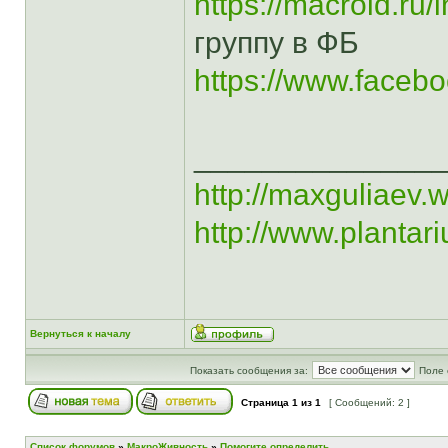
https://macroid.r
группу в ФБ
https://www.face
______________
http://maxguliaev.
http://www.plantar
Вернуться к началу
Показать сообщения за:
Поле 
Страница
1
из
1
[ Сообщений: 2 ]
Список форумов
»
МакроЖивность
»
Помогите определить