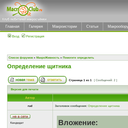
Главная
Галерея
Макроистории
Статьи
Макрообор
Вход
Регистрация
Список форумов
»
МакроЖивность
»
Помогите определить
Определение щитника
Страница
1
из
1
[ Сообщений: 2 ]
Версия для печати
Автор
rud
Заголовок сообщения:
Определение щитника
Вложение:
Кандидат