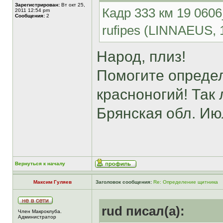
Зарегистрирован:
Вт окт 25,
Кадр 333 км 19 060
2011 12:54 pm
Сообщения:
2
rufipes (LINNAEUS, 
Народ, плиз!
Помогите определ
красноногий! Так 
Брянская обл. Ию
Вернуться к началу
Максим Гуляев
Заголовок сообщения:
Re: Определение щитника
rud писал(а):
Член Макроклуба.
Aдминистратор