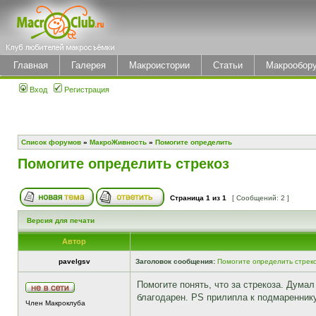
Главная
Галерея
Макроистории
Статьи
Макрообор
Вход
Регистрация
Список форумов
»
МакроЖивность
»
Помогите определить
Помогите определить стрекоз
Страница
1
из
1
[ Сообщений: 2 ]
Версия для печати
Автор
pavelgsv
Заголовок сообщения:
Помогите определить стрек
Помогите понять, что за стрекоза. Думал
благодарен. PS прилипла к подмаренник
Член Макроклуба