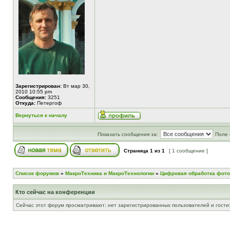
Зарегистрирован:
Вт мар 30,
2010 10:55 pm
Сообщения:
3251
Откуда:
Петергоф
Вернуться к началу
Показать сообщения за:
Поле 
Страница
1
из
1
[ 1 сообщение ]
Список форумов
»
МакроТехника и МакроТехнологии
»
Цифровая обработка фото
Кто сейчас на конференции
Сейчас этот форум просматривают: нет зарегистрированных пользователей и гости: