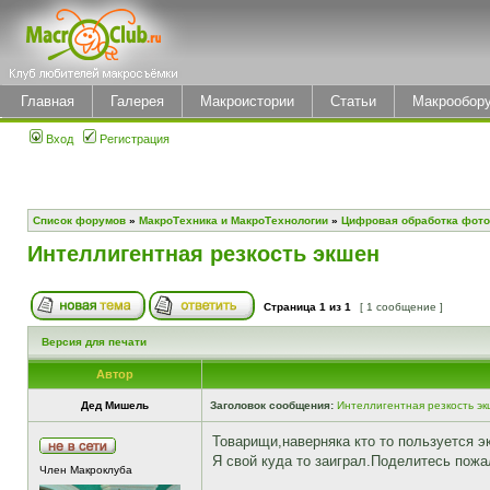
Главная
Галерея
Макроистории
Статьи
Макрообор
Вход
Регистрация
Список форумов
»
МакроТехника и МакроТехнологии
»
Цифровая обработка фото
Интеллигентная резкость экшен
Страница
1
из
1
[ 1 сообщение ]
Версия для печати
Автор
Дед Мишель
Заголовок сообщения:
Интеллигентная резкость э
Товарищи,наверняка кто то пользуется 
Я свой куда то заиграл.Поделитесь пожа
Член Макроклуба