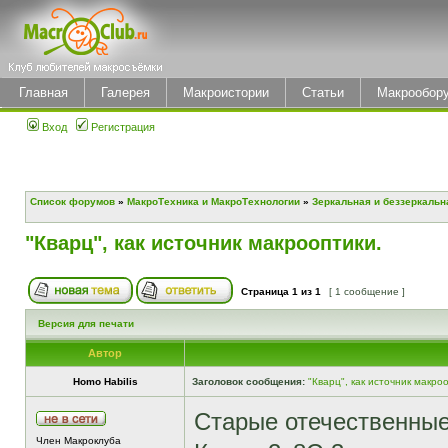
Главная
Галерея
Макроистории
Статьи
Макрообор
Вход
Регистрация
Список форумов
»
МакроТехника и МакроТехнологии
»
Зеркальная и беззеркальн
"Кварц", как источник макрооптики.
Страница
1
из
1
[ 1 сообщение ]
Версия для печати
Автор
Homo Habilis
Заголовок сообщения:
"Кварц", как источник макроо
Старые отечественные
Член Макроклуба