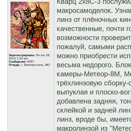
Кварц 2х8С-3 послужи
макросамоделок. Узнав
линз от плёночных ки
качественные, почти г
возможности проверит
пожалуй, самыми расп
можно приобрести исп
Зарегистрирован:
Пн окт 28,
2013 1:33 am
Сообщения:
6557
весьма недорого. Блок
Откуда:
г. Электросталь, МО.
камеры-Метеор-8М, Ме
трёхлинзовую сборку-с
выпуклая и плоско-вог
добавлена задняя, то
склейкой и задней лин
линз, вроде бы, имеет
макролинзой из "Метео