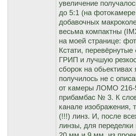
увеличение получалос
до 5:1 (на фотокамере
добавочных макроколец
весьма компактны (IM
на моей странице: фо
Кстати, перевёрнутые
ГРИП и лучшую резкост
сборок на обьективах
получилось не с опис
от камеры ЛОМО 216-5
прибамбас № 3. К слов
канале изображения, 
(!!!) линз. И, после в
линзы, для переделки
20 мм и 9 мм, из прое