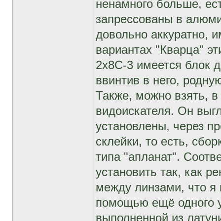
ненамного больше, ес
запрессованы в алюми
довольно аккуратно, и
вариантах "Кварца" эт
2х8С-3 имеется блок д
ввинтив в него, родную
Также, можно взять, в
видоискателя. Он выгл
установлены, через п
склейки, то есть, сбо
типа "апланат". Соотв
установить так, как р
между линзами, что я 
помощью ещё одного уз
выполненной из латуни