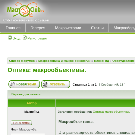
Главная
Галерея
Макроистории
Статьи
Макрообор
Вход
Регистрация
Список форумов
»
МакроТехника и МакроТехнологии
»
МакроГид
»
Оборудование
Оптика: макрообъективы.
Страница
1
из
1
[ Сообщений: 13 ]
Версия для печати
Автор
МакроГид
Заголовок сообщения:
Оптика: макрообъективы.
Макрообъективы.
Член Макроклуба
Эта разновидность объективов специаль