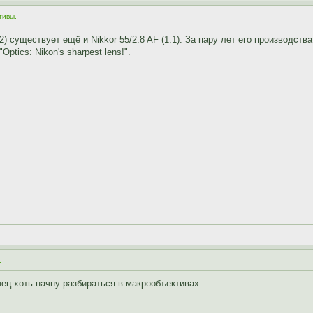
тивы.
:2) существует ещё и Nikkor 55/2.8 AF (1:1). За пару лет его производств
Optics: Nikon's sharpest lens!".
.
ец хоть начну разбираться в макрообъективах.