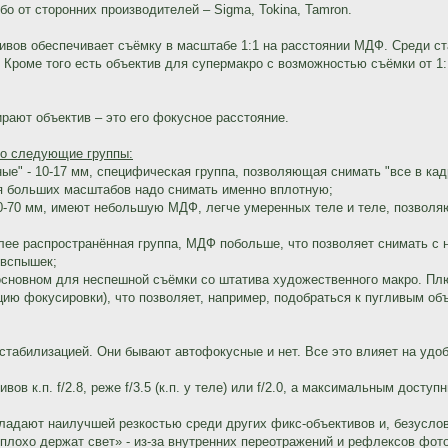
бо от сторонних производителей – Sigma, Tokina, Tamron.
ов обеспечивает съёмку в масштабе 1:1 на расстоянии МДФ. Среди ста
 Кроме того есть объектив для супермакро с возможностью съёмки от 1:1
рают объектив – это его фокусное расстояние.
о следующие группы:
ые" - 10-17 мм, специфическая группа, позволяющая снимать "все в кад
я больших масштабов надо снимать именно вплотную;
-50-70 мм, имеют небольшую МДФ, легче умеренных теле и теле, позвол
олее распространённая группа, МДФ побольше, что позволяет снимать с
 вспышек;
в основном для неспешной съёмки со штатива художественного макро. П
 фокусировки), что позволяет, например, подобраться к пугливым объ
табилизацией. Они бывают автофокусные и нет. Все это влияет на удоб
 к.п. f/2.8, реже f/3.5 (к.п. у теле) или f/2.0, а максимальным доступн
адают наилучшей резкостью среди других фикс-объективов и, безуслов
плохо держат свет» - из-за внутренних переотражений и рефлексов фот