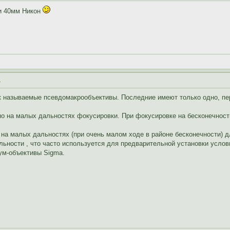
 и 40мм Никон
.
к называемые псевдомакрообъективы. Последние имеют только одно, п
о на малых дальностях фокусировки. При фокусировке на бесконечность
 на малых дальностях (при очень малом ходе в районе бесконечности) 
ьности , что часто используется для предварительной установки услов
ум-объективы Sigma.