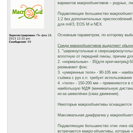
вариантов макрообъективов – родных, ли
Подавляющее большинство макрообъектив
1:2 без дополнительных приспособлений.
для m4/3, EOS M и NEX.
Основным параметром, по которому выби
Зарегистрирован:
Пн фев 18,
2013 12:10 pm
Сообщения:
69
Среди макрообъективов выделяют обычн
1. "широкоугольные и сверхширокоугольн
вплотную от передней линзы, причем дл
2. «нормальные» - 35(для кроп-матриц)
размывают фон;
3. «умеренные теле» - 90-105 мм – наиб
съёмка с рук к.п. требует использования
4. «теле» - 150-200 мм – применяются 
наибольшую МДФ (минимальную дистанцию
из-за шевелёнки (смаз движения).
Некоторые макрообъективы оснащаются с
Максимальная диафрагма у макрообъективов
Подавляющее большинство этих линз обл
встречаются макро-объективы, которые «