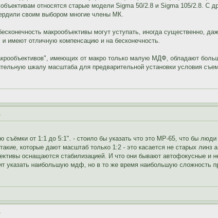
 объективам относятся старые модели Sigma 50/2.8 и Sigma 105/2.8. С 
вердили своим выбором многие члены МК.
 бесконечность макрообъективы могут уступать, иногда существенно, д
, и имеют отличную компенсацию и на бесконечность.
акрообъективов", имеющих от макро только малую МДФ, обладают боль
ительную шкалу масштаба для предварительной установки условия съемк
.
 съёмки от 1:1 до 5:1". - стоило бы указать что это MP-65, что бы люди
такие, которые дают масштаб только 1:2 - это касается не старых линз
ъективы оснащаются стабилизацией. И что они бывают автофокусные и не
тоит указать наибольшую мдф, но в то же время наибольшую сложность пр
.