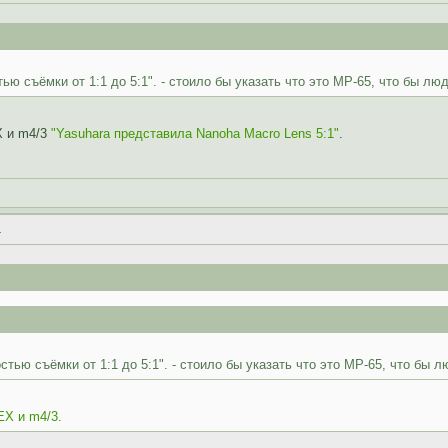
ю съёмки от 1:1 до 5:1". - стоило бы указать что это MP-65, что бы люд
X и m4/3
"Yasuhara представила Nanoha Macro Lens 5:1"
.
.
тью съёмки от 1:1 до 5:1". - стоило бы указать что это MP-65, что бы л
EX и m4/3
.