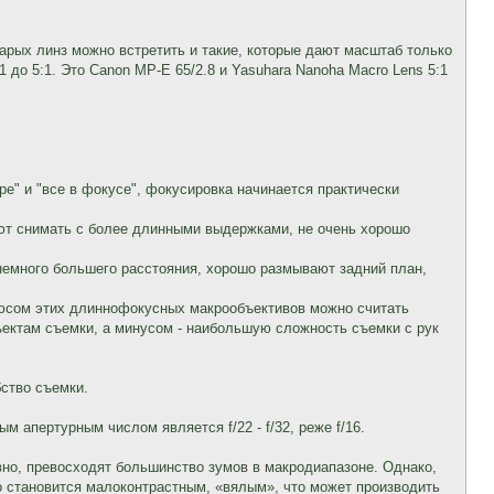
рых линз можно встретить и такие, которые дают масштаб только
 до 5:1. Это Canon MP-E 65/2.8 и Yasuhara Nanoha Macro Lens 5:1
ре" и "все в фокусе", фокусировка начинается практически
яют снимать с более длинными выдержками, не очень хорошо
 немного большего расстояния, хорошо размывают задний план,
люсом этих длиннофокусных макрообъективов можно считать
ектам съемки, а минусом - наибольшую сложность съемки с рук
ство съемки.
ым апертурным числом является f/22 - f/32, реже f/16.
но, превосходят большинство зумов в макродиапазоне. Однако,
о становится малоконтрастным, «вялым», что может производить