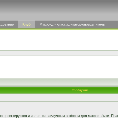
удование
Клуб
Макроид - классификатор-определитель
Сообщение
но проектируется и является наилучшим выбором для макросъёмки. Пра