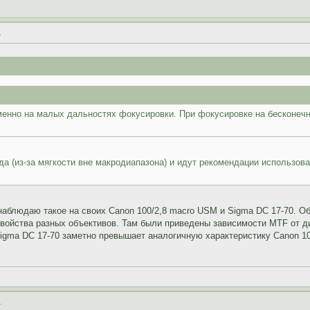
.
менно на малых дальностях фокусировки. При фокусировке на бесконечн
юда (из-за мягкости вне макродиапазона) и идут рекомендации использо
аблюдаю такое на своих Canon 100/2,8 macro USM и Sigma DC 17-70. Об
 свойства разных объективов. Там были приведены зависимости MTF от 
gma DC 17-70 заметно превышает аналогичную характеристику Canon 10
.