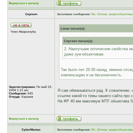
Вернуться к началу
Сергеич
Заголовок сообщения:
Re: Оптика: макрообъективы
Limar писал(а):
Член Макроклуба
Сергеич писал(а):
2. Наилучшие оптические свойства и
даже зум-объективам.
Так было лет 20-30 назад, именно отс
компенсацию и на бесконечность.
Зарегистрирован:
Пн май 25,
Я сам обманываться рад. К сожалению, н
2009 1:12 am
Сообщения:
645
ссылке какой-то темы нашего сайта про
Откуда:
Харьков
На ФР 40 мм максимум MTF объектива Si
Вернуться к началу
CyberManiac
Заголовок сообщения:
Re: Оптика: макрообъективы