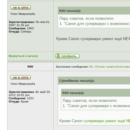
RAV писал(а):
Член Макроклуба
Пару советов, если позволите:
Зарегистрирован:
Пн янв 01,
1. "Canon для супермакро с возможность
2007 11:16 am
Сообщения:
1902
Откуда:
Сибирь
Кроме Canon супермакро умеют ещё NE
Вернуться к началу
RAV
Заголовок сообщения:
Re: Оптика: макрообъективы
CyberManiac писал(а):
Член Макроклуба
Зарегистрирован:
Вс май 20,
RAV писал(а):
2012 10:01 pm
Сообщения:
1221
Пару советов, если позволите:
Откуда:
Крым
1. "Canon для супермакро с возможнос
Кроме Canon
супермакро умеют ещё N