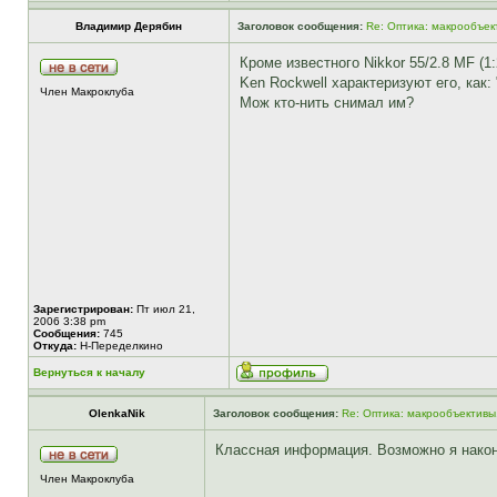
Владимир Дерябин
Заголовок сообщения:
Re: Оптика: макрообъек
Кроме известного Nikkor 55/2.8 MF (1
Ken Rockwell характеризуют его, как: "
Член Макроклуба
Мож кто-нить снимал им?
Зарегистрирован:
Пт июл 21,
2006 3:38 pm
Сообщения:
745
Откуда:
Н-Переделкино
Вернуться к началу
OlenkaNik
Заголовок сообщения:
Re: Оптика: макрообъективы
Классная информация. Возможно я након
Член Макроклуба