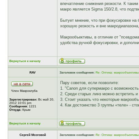
впечатление снижения резкости. К таким
макро является Sigma 150/2.8, что подт
Бытует мнение, что при фокусировке на
хорошую резкость и вне макродиапазона
Макрообъективы, в отличие от "псевдом
удобства ручной фокусировки, и дополн
Вернуться к началу
RAV
Заголовок сообщения:
Re: Оптика: макрообъективы
Пару советов, если позволите:
1. "Canon для супермакро с возможностью
Член Макроклуба
2. Среди старых линз можно встретить и 
3. Стоит указать что некоторые макрооб
Зарегистрирован:
Вс май 20,
2012 10:01 pm
4. Как достоинство 3 группы «теле» - с
Сообщения:
1221
Откуда:
Крым
Вернуться к началу
Сергей Мозговой
Заголовок сообщения:
Re: Оптика: макрообъективы