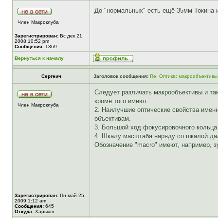
До "нормальных" есть ещё 35мм Токина
Член Макроклуба
Зарегистрирован:
Вс дек 21,
2008 10:52 pm
Сообщения:
1369
Вернуться к началу
Сергеич
Заголовок сообщения:
Re: Оптика: макрообъективы
Следует различать макрообъективы и та
кроме того имеют:
Член Макроклуба
2. Наилучшие оптические свойства именн
объективам.
3. Большой ход фокусировочного кольца
4. Шкалу масштаба наряду со шкалой дал
Обозначение "macro" имеют, например, з
Зарегистрирован:
Пн май 25,
2009 1:12 am
Сообщения:
645
Откуда:
Харьков