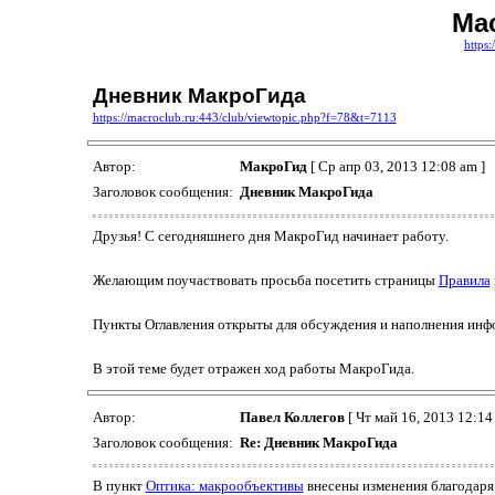
Ma
https:
Дневник МакроГида
https://macroclub.ru:443/club/viewtopic.php?f=78&t=7113
Автор:
МакроГид
[ Ср апр 03, 2013 12:08 am ]
Заголовок сообщения:
Дневник МакроГида
Друзья! С сегодняшнего дня МакроГид начинает работу.
Желающим поучаствовать просьба посетить страницы
Правила
Пункты Оглавления открыты для обсуждения и наполнения инф
В этой теме будет отражен ход работы МакроГида.
Автор:
Павел Коллегов
[ Чт май 16, 2013 12:14
Заголовок сообщения:
Re: Дневник МакроГида
В пункт
Оптика: макрообъективы
внесены изменения благодаря