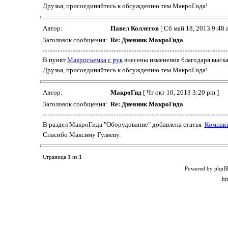
Друзья, присоединяйтесь к обсуждению тем МакроГида!
Автор:
Павел Коллегов
[ Сб май 18, 2013 9:48 
Заголовок сообщения:
Re: Дневник МакроГида
В пункт
Макросъемка с рук
внесены изменения благодаря выск
Друзья, присоединяйтесь к обсуждению тем МакроГида!
Автор:
МакроГид
[ Чт окт 10, 2013 3:20 pm ]
Заголовок сообщения:
Re: Дневник МакроГида
В раздел МакроГида "Оборудование" добавлена статья
Компакт
Спасибо Максиму Гуляеву.
Страница
1
из
1
Powered by phpB
ht