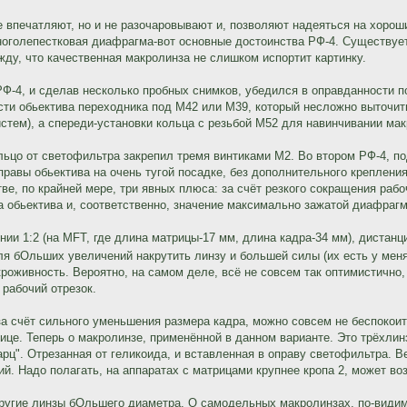
не впечатляют, но и не разочаровывают и, позволяют надеяться на хоро
ноголепестковая диафрагма-вот основные достоинства РФ-4. Существует
жду, что качественная макролинза не слишком испортит картинку.
РФ-4, и сделав несколько пробных снимков, убедился в оправданности 
сти обьектива переходника под М42 или М39, который несложно выточит
стем), а спереди-установки кольца с резьбой М52 для навинчивании мак
льцо от светофильтра закрепил тремя винтиками М2. Во втором РФ-4, п
правы обьектива на очень тугой посадке, без дополнительного крепления
ве, по крайней мере, три явных плюса: за счёт резкого сокращения рабо
а обьектива и, соответственно, значение максимально зажатой диафрагмы
ии 1:2 (на MFT, где длина матрицы-17 мм, длина кадра-34 мм), дистан
ля бОльших увеличений накрутить линзу и большей силы (их есть у мен
кроживность. Вероятно, на самом деле, всё не совсем так оптимистично
рабочий отрезок.
 счёт сильного уменьшения размера кадра, можно совсем не беспокоить
ице. Теперь о макролинзе, применённой в данном варианте. Это трёхлинз
рц". Отрезанная от геликоида, и вставленная в оправу светофильтра. 
рий. Надо полагать, на аппаратах с матрицами крупнее кропа 2, может в
ругие линзы бОльшего диаметра. О самодельных макролинзах, по-видимом