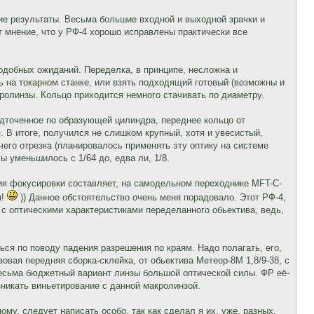
шие результаты. Весьма большие входной и выходной зрачки и
 мнение, что у РФ-4 хорошо исправлены практически все
подобных ожиданий. Переделка, в принципе, несложна и
ь на токарном станке, или взять подходящий готовый (возможны и
ролинзы. Кольцо приходится немного стачивать по диаметру.
одточенное по образующей цилиндра, переднее кольцо от
. В итоге, получился не слишком крупный, хотя и увесистый,
чего отрезка (планировалось применять эту оптику на системе
 уменьшилось с 1/64 до, едва ли, 1/8.
ция фокусировки составляет, на самодельном переходнике MFT-C-
я!
)) Данное обстоятельство очень меня порадовало. Этот РФ-4,
, с оптическими характеристиками переделанного обьектива, ведь,
ся по поводу падения разрешения по краям. Надо полагать, его,
овая передняя сборка-склейка, от обьектива Метеор-8М 1,8/9-38, с
Весьма бюджетный вариант линзы большой оптической силы. ФР её-
озникать виньетирование с данной макролинзой.
у, следует написать особо, так как сделал я их, уже, разных,