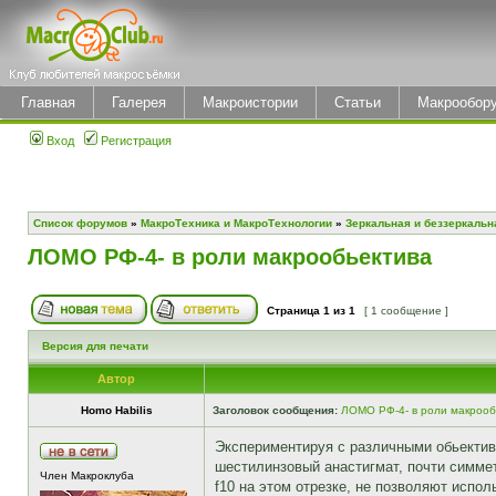
Главная
Галерея
Макроистории
Статьи
Макрообор
Вход
Регистрация
Список форумов
»
МакроТехника и МакроТехнологии
»
Зеркальная и беззеркальн
ЛОМО РФ-4- в роли макрообьектива
Страница
1
из
1
[ 1 сообщение ]
Версия для печати
Автор
Homo Habilis
Заголовок сообщения:
ЛОМО РФ-4- в роли макрооб
Экспериментируя с различными обьектив
шестилинзовый анастигмат, почти симмет
Член Макроклуба
f10 на этом отрезке, не позволяют испол