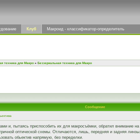
удование
Клуб
Макроид - классификатор-определитель
ая техника для Макро
»
Беззеркальная техника для Макро
Сообщение
ьектива
ами и, пытаясь приспособить их для макросъёмки, обратил внимание н
ричной оптической схемы. Отличаются, лишь, передняя и задняя линзы.
ьзовать обьектив напрямую, без переделки.