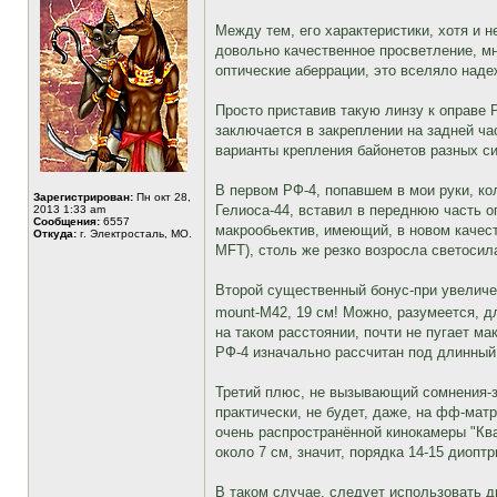
Между тем, его характеристики, хотя и 
довольно качественное просветление, м
оптические аберрации, это вселяло наде
Просто приставив такую линзу к оправе 
заключается в закреплении на задней ча
варианты крепления байонетов разных си
В первом РФ-4, попавшем в мои руки, ко
Зарегистрирован:
Пн окт 28,
Гелиоса-44, вставил в переднюю часть о
2013 1:33 am
Сообщения:
6557
макрообьектив, имеющий, в новом качест
Откуда:
г. Электросталь, МО.
MFT), столь же резко возросла светосил
Второй существенный бонус-при увеличен
mount-М42, 19 см! Можно, разумеется, д
на таком расстоянии, почти не пугает ма
РФ-4 изначально рассчитан под длинный 
Третий плюс, не вызывающий сомнения-за
практически, не будет, даже, на фф-матр
очень распространённой кинокамеры "Ква
около 7 см, значит, порядка 14-15 диопт
В таком случае, следует использовать д