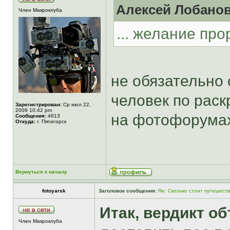
Алексей Лобанов
Член Макроклуба
... желание про
не обязательно 
человек по раск
Зарегистрирован:
Ср июл 22,
2009 10:42 pm
на фотофорума
Сообщения:
4613
Откуда:
г. Пятигорск
Вернуться к началу
fotoyarsk
Заголовок сообщения:
Re: Сколько стоит путешест
Итак, вердикт о
Член Макроклуба