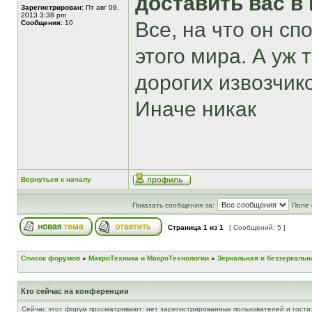
доставить вас в
Зарегистрирован:
Пт авг 09,
2013 3:38 pm
Все, на что он сп
Сообщения:
10
этого мира. А уж
дорогих извозчик
Иначе никак
Вернуться к началу
Показать сообщения за:
Поле 
Страница
1
из
1
[ Сообщений: 5 ]
Список форумов
»
МакроТехника и МакроТехнологии
»
Зеркальная и беззеркальн
Кто сейчас на конференции
Сейчас этот форум просматривают: нет зарегистрированных пользователей и гости: