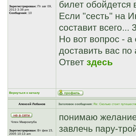
билет обойдется 
Зарегистрирован:
Пт авг 09,
2013 3:38 pm
Если "сесть" на И
Сообщения:
10
составит всего...
Но вот вопрос - а
доставить вас по
Ответ
здесь
Вернуться к началу
Алексей Лобанов
Заголовок сообщения:
Re: Сколько стоит путешест
понимаю желание 
Член Макроклуба
завлечь пару-тро
Зарегистрирован:
Вт фев 15,
2005 10:13 am