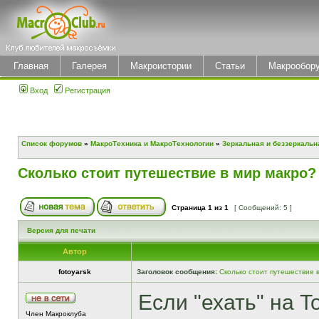
Главная
Галерея
Макроистории
Статьи
Макрообор
Вход
Регистрация
Список форумов
»
МакроТехника и МакроТехнологии
»
Зеркальная и беззеркальн
Сколько стоит путешествие в мир макро?
Страница
1
из
1
[ Сообщений: 5 ]
Версия для печати
Автор
fotoyarsk
Заголовок сообщения:
Сколько стоит путешествие 
Если "ехать" на T
Член Макроклуба