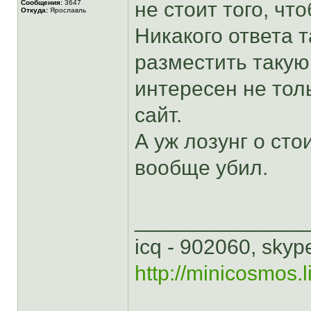
не стоит того, чт
Сообщения:
3647
Откуда:
Ярославль
Никакого ответа т
разместить такую
интересен не тол
сайт.
А уж лозунг о сто
вообще убил.
______________
icq - 902060, skype
http://minicosmos.