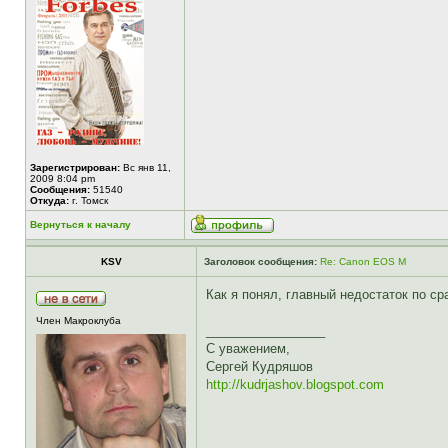
Зарегистрирован:
Вс янв 11,
2009 8:04 pm
Сообщения:
51540
Откуда:
г. Томск
Вернуться к началу
KSV
Заголовок сообщения:
Re: Canon EOS M
Как я понял, главный недостаток по с
Член Макроклуба
_________________
С уважением,
Сергей Кудряшов
http://kudrjashov.blogspot.com