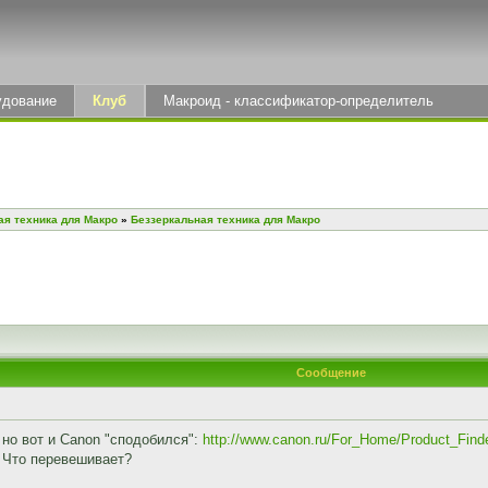
удование
Клуб
Макроид - классификатор-определитель
ая техника для Макро
»
Беззеркальная техника для Макро
Сообщение
 но вот и Canon "сподобился":
http://www.canon.ru/For_Home/Product_Fin
 Что перевешивает?