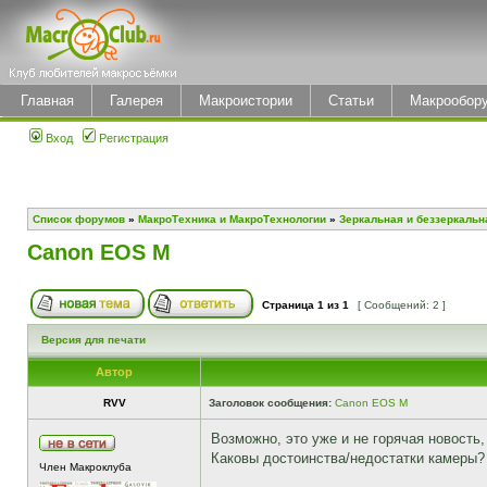
Главная
Галерея
Макроистории
Статьи
Макрообор
Вход
Регистрация
Список форумов
»
МакроТехника и МакроТехнологии
»
Зеркальная и беззеркальн
Canon EOS M
Страница
1
из
1
[ Сообщений: 2 ]
Версия для печати
Автор
RVV
Заголовок сообщения:
Canon EOS M
Возможно, это уже и не горячая новость,
Каковы достоинства/недостатки камеры?
Член Макроклуба