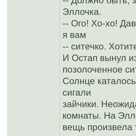
-- Должно быть, 
Эллочка.
-- Ого! Хо-хо! Д
я вам
-- ситечко. Хотит
И Остап вынул и
позолоченное си
Солнце каталось 
сигали
зайчики. Неожид
комнаты. На Элл
вещь произвела 