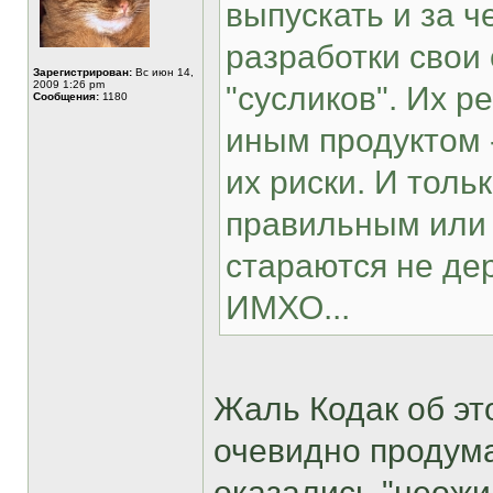
выпускать и за ч
разработки свои 
Зарегистрирован:
Вс июн 14,
2009 1:26 pm
"сусликов". Их р
Сообщения:
1180
иным продуктом 
их риски. И толь
правильным или 
стараются не дер
ИМХО...
Жаль Кодак об это
очевидно продум
оказались "неожи