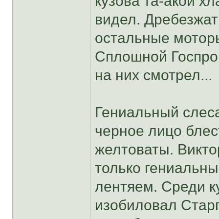
кузова та-акой хл
видел. Дребезжать
остальные моторы
Сплошной Госпром
на них смотрел...
Гениальный слеса
черное лицо блес
желтоваты. Викт
только гениальны
лентяем. Среди к
изобиловал Стар