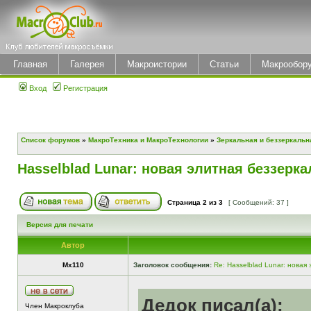
Главная
Галерея
Макроистории
Статьи
Макрообор
Вход
Регистрация
Список форумов
»
МакроТехника и МакроТехнологии
»
Зеркальная и беззеркальн
Hasselblad Lunar: новая элитная беззерка
Страница
2
из
3
[ Сообщений: 37 ]
Версия для печати
Автор
Mx110
Заголовок сообщения:
Re: Hasselblad Lunar: новая
Дедок писал(а):
Член Макроклуба