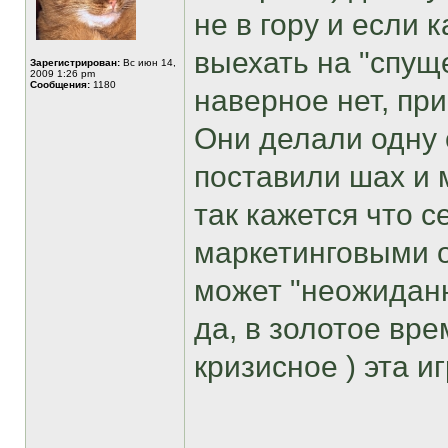
не в гору и если
выехать на "спущ
Зарегистрирован:
Вс июн 14,
2009 1:26 pm
Сообщения:
1180
наверное нет, пр
Они делали одну 
поставили шах и 
так кажется что 
маркетинговыми о
может "неожиданно
да, в золотое вр
кризисное ) эта и