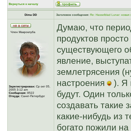
Вернуться к началу
Dima DD
Заголовок сообщения:
Re: Hasselblad Lunar: новая
Думаю, что перио
Член Макроклуба
продуктов просто
существующего об
явление, выступат
землетрясения (ну
настроения
). Я
Зарегистрирован:
Ср окт 05,
2005 3:12 am
будут. Один тольк
Сообщения:
8522
Откуда:
Санкт-Петербург
создавать такие 
какие-нибудь из 
богато пожили на 