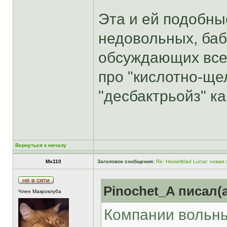
Эта и ей подобны
недовольных, баб
обсуждающих все и
про "кислотно-ще
"десбактрьойз" как
Вернуться к началу
Mx110
Заголовок сообщения:
Re: Hasselblad Lunar: новая
Pinochet_A писал(а
Член Макроклуба
Компании вольны