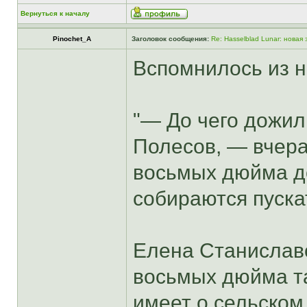
Вернуться к началу
Pinochet_A
Заголовок сообщения:
Re: Hasselblad Lunar: новая
Вспомнилось из н
"— До чего дожил
Полесов, — вчера
восьмых дюйма до
собираются пускат
Елена Станиславо
восьмых дюйма та
имеет о сельском