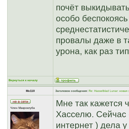
почёт выкидывать
особо беспокоясь
среднестатистиче
провалы даже в т
урона, как раз тип
Вернуться к началу
Mx110
Заголовок сообщения:
Re: Hasselblad Lunar: новая
Мне так кажется 
Член Макроклуба
Хасселю. Сейчас 
интернет ) дела у