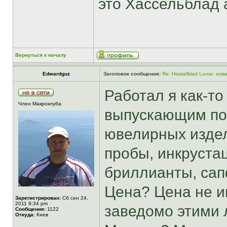
это Хассельблад а
Вернуться к началу
Edwardguz
Заголовок сообщения:
Re: Hasselblad Lunar: нов
Работал я как-т
Член Макроклуба
выпускающим пом
ювелирных издел
пробы, инкруста
бриллианты, сап
Цена? Цена не иг
Зарегистрирован:
Сб сен 24,
2011 9:34 pm
заведомо этими 
Сообщения:
1122
Откуда:
Киев