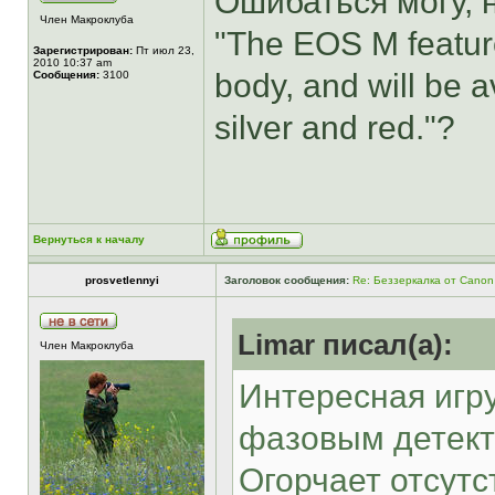
Ошибаться могу, н
Член Макроклуба
"The EOS M featur
Зарегистрирован:
Пт июл 23,
2010 10:37 am
body, and will be av
Сообщения:
3100
silver and red."?
Вернуться к началу
prosvetlennyi
Заголовок сообщения:
Re: Беззеркалка от Canon
Limar писал(а):
Член Макроклуба
Интересная игру
фазовым детект
Огорчает отсутс