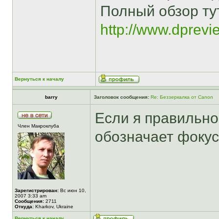
Полный обзор тут
http://www.dprev
Вернуться к началу
barry
Заголовок сообщения:
Re: Беззеркалка от Canon
Если я правильно
Член Макроклуба
обозначает фокуси
Зарегистрирован:
Вс июн 10,
2007 3:33 am
Сообщения:
2711
Откуда:
Kharkov, Ukraine
Вернуться к началу