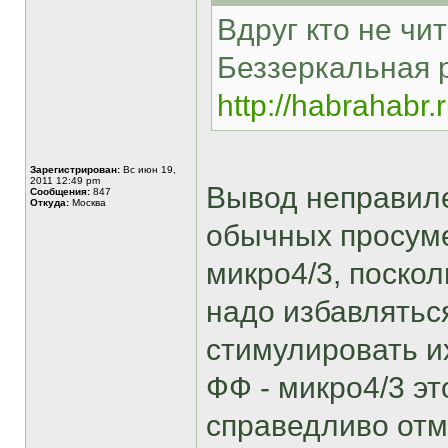
Вдруг кто не чит
Беззеркальная 
http://habrahabr.
Зарегистрирован:
Вс июн 19,
2011 12:49 pm
Вывод неправиле
Сообщения:
847
Откуда:
Москва
обычных просуме
микро4/3, поскол
надо избавлятьс
стимулировать и
ФФ - микро4/3 эт
справедливо отме