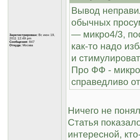
Вывод неправил
обычных просу
— микро4/3, по
Зарегистрирован:
Вс июн 19,
2011 12:49 pm
Сообщения:
847
как-то надо из
Откуда:
Москва
и стимулироват
Про ФФ - микро
справедливо от
Ничего не понял
Статья показало
интересной, кто