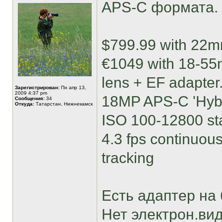
APS-C формата.
$799.99 with 22m
€1049 with 18-5
lens + EF adapter
Зарегистрирован:
Пн апр 13,
2009 4:37 pm
18MP APS-C 'Hyb
Сообщения:
34
Откуда:
Татарстан, Нижнекамск
ISO 100-12800 st
4.3 fps continuous
tracking
Есть адаптер на 
Нет электрон.вид