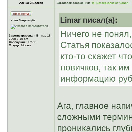
Алексей Волков
Заголовок сообщения:
Re: Беззеркалка от Canon
Limar писал(а):
Член Макроклуба
Ничего не понял,
Зарегистрирован:
Вт мар 18,
2008 3:15 am
Статья показало
Сообщения:
17563
Откуда:
Москва
кто-то скажет чт
новичков, так им
информацию руб
Ага, главное нап
сложными термин
проникались глуб