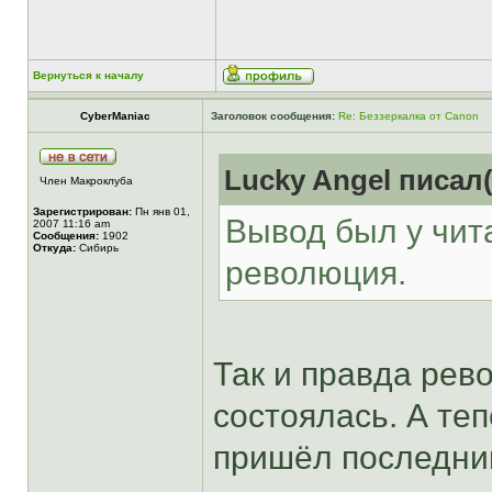
Вернуться к началу
CyberManiac
Заголовок сообщения:
Re: Беззеркалка от Canon
Lucky Angel писал(
Член Макроклуба
Зарегистрирован:
Пн янв 01,
Вывод был у чита
2007 11:16 am
Сообщения:
1902
Откуда:
Сибирь
революция.
Так и правда рев
состоялась. А теп
пришёл последним