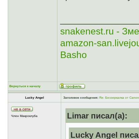
______________
snakenest.ru - Зм
amazon-san.livejo
Basho
Вернуться к началу
Lucky Angel
Заголовок сообщения:
Re: Беззеркалка от Canon
Limar писал(а):
Член Макроклуба
Lucky Angel писа