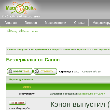
Главная
Галерея
Макроистории
Статьи
Макрообор
Вход
Регистрация
Список форумов
»
МакроТехника и МакроТехнологии
»
Зеркальная и беззеркальн
Беззеркалка от Canon
Страница
1
из
1
[ Сообщений: 10 ]
Версия для печати
Автор
prosvetlennyi
Заголовок сообщения:
Беззеркалка от Canon
Кэнон выпустил (
Член Макроклуба