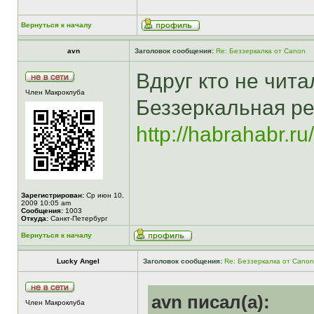
Вернуться к началу
avn
Заголовок сообщения:
Re: Беззеркалка от Canon
Вдруг кто не чита
Член Макроклуба
Беззеркальная р
http://habrahabr.r
Зарегистрирован:
Ср июн 10,
2009 10:05 am
Сообщения:
1003
Откуда:
Санкт-Петербург
Вернуться к началу
Lucky Angel
Заголовок сообщения:
Re: Беззеркалка от Canon
avn писал(а):
Член Макроклуба